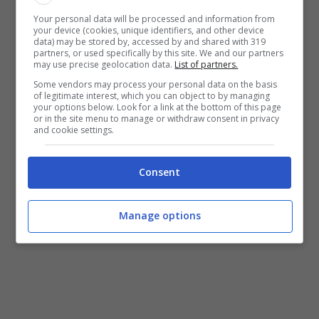
acquisto che potrebbe essere sostenibile
Your personal data will be processed and information from
dalle casse nerazzurre, il bilancio è la
your device (cookies, unique identifiers, and other device
data) may be stored by, accessed by and shared with 319
priorità da salvaguardare.
partners, or used specifically by this site. We and our partners
may use precise geolocation data.
List of partners.
Some vendors may process your personal data on the basis
POTREBBE ANCHE INTERESSARTI >>>
of legitimate interest, which you can object to by managing
your options below. Look for a link at the bottom of this page
Ivan Juric, il suo destino torna in bilico
or in the site menu to manage or withdraw consent in privacy
and cookie settings.
Thuram all’Inter, la stretta
Consent
finale
Manage options