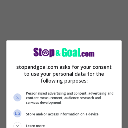
stopandgoal.com asks for your consent
Come riporta
Gazzetta
,
Thuram è pronto
to use your personal data for the
following purposes:
per la Serie A da vivere con la maglia
dell’Inter, la big che più di tutte lo punta nel
Personalised advertising and content, advertising and
content measurement, audience research and
calciomercato
. La Juve sembra essere
services development
superata, Beppe Marotta ha questo unico e
Store and/or access information on a device
grande obiettivo da raggiungere. Un
Learn more