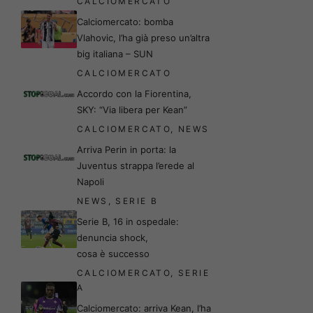
CALCIOMERCATO
Calciomercato: bomba
Vlahovic, l’ha già preso un’altra
big italiana – SUN
CALCIOMERCATO
Accordo con la Fiorentina,
SKY: “Via libera per Kean”
CALCIOMERCATO
,
NEWS
Arriva Perin in porta: la
Juventus strappa l’erede al
Napoli
NEWS
,
SERIE B
Serie B, 16 in ospedale:
denuncia shock,
cosa è successo
CALCIOMERCATO
,
SERIE
A
Calciomercato: arriva Kean, l’ha