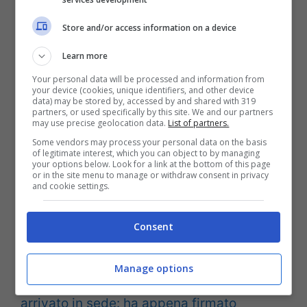
Nel corso dell’odierna conferenza stampa
Store and/or access information on a device
alla vigilia di una delle sfide più importanti
della stagione del
Milan, Stefano Pioli ha
Learn more
così parlato di Leao e della sua
Your personal data will be processed and information from
your device (cookies, unique identifiers, and other device
preparazione in vista del Salisburgo:
data) may be stored by, accessed by and shared with 319
partners, or used specifically by this site. We and our partners
may use precise geolocation data.
List of partners.
“Leao out? Rafa è un grandissimo
Some vendors may process your personal data on the basis
of legitimate interest, which you can object to by managing
your options below. Look for a link at the bottom of this page
giocatore, domani sarà nel pieno della
or in the site menu to manage or withdraw consent in privacy
and cookie settings.
condizione e ci darà una mano come il
resto della squadra. Come l’ho visto dopo il
Consent
Torino? Bene e sereno.”
Manage options
LEGGI ANCHE>>>
Calciomercato Milan, è
arrivato in sede: ha appena firmato