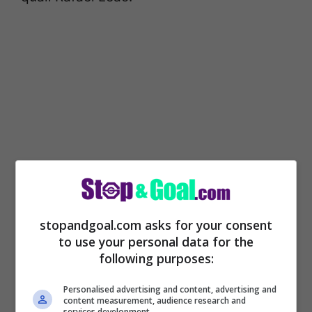
stopandgoal.com asks for your consent
Il portoghese, però, dopo la trasferta di
to use your personal data for the
Torino è stato bersagliato da critiche che
following purposes:
addirittura parlavo anche di una possibile
Personalised advertising and content, advertising and
sua esclusione nel match di domani sera.
content measurement, audience research and
services development