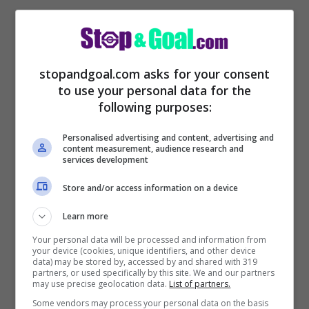
stopandgoal.com asks for your consent
to use your personal data for the
following purposes:
Con Unai Emery all’Aston Villa,
sarà
Personalised advertising and content, advertising and
content measurement, audience research and
Quique Setien il prossimo allenatore del
services development
Villarreal
. Il mister si è detto molto attratto
Store and/or access information on a device
dal progetto del
Sottomarino Giallo
, così
Learn more
come rivelato da
Sky Sport
.
Your personal data will be processed and information from
your device (cookies, unique identifiers, and other device
data) may be stored by, accessed by and shared with 319
Villarreal, Setien al posto
partners, or used specifically by this site. We and our partners
may use precise geolocation data.
List of partners.
di Emery
Some vendors may process your personal data on the basis