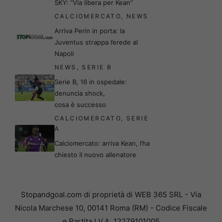
SKY: “Via libera per Kean”
CALCIOMERCATO
,
NEWS
Arriva Perin in porta: la
Juventus strappa l’erede al
Napoli
NEWS
,
SERIE B
Serie B, 16 in ospedale:
denuncia shock,
cosa è successo
CALCIOMERCATO
,
SERIE
A
Calciomercato: arriva Kean, l’ha
chiesto il nuovo allenatore
Stopandgoal.com di proprietà di WEB 365 SRL - Via
Nicola Marchese 10, 00141 Roma (RM) - Codice Fiscale
e Partita I.V.A. 12279101005