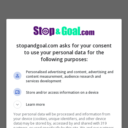
“Per quanto riguarda Lozano è a
disposizione, ha fatto l’allenamento e sta
stopandgoal.com asks for your consent
bene. Il problema riguardo Osimhen. Ieri
to use your personal data for the
aveva qualche fastidio e non si è allenato.
following purposes:
Oggi ha svolto un lavoro differenziato.
Personalised advertising and content, advertising and
content measurement, audience research and
Domani mattina sarà con il gruppo. Se la
services development
risposta sarà positiva allora potrà
Store and/or access information on a device
scendere in campo e giocare”.
Learn more
LEGGI ANCHE>>>
Napoli, infortunio e
Your personal data will be processed and information from
your device (cookies, unique identifiers, and other device
data) may be stored by, accessed by and shared with 319
tegola: comunicato ufficiale, i tempi di
partners, or used specifically by this site. We and our partners