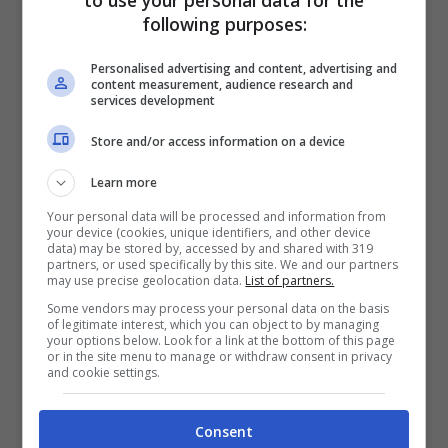
to use your personal data for the
giocatore.
Malinovskyi ha già un’intesa di
following purposes:
massima per il trasferimento al Marsiglia,
Personalised advertising and content, advertising and
content measurement, audience research and
il problema però è l’Atalanta che non lascia
services development
partire il giocatore
in prestito.
Store and/or access information on a device
Learn more
La cessione può arrivare solo a titolo
Your personal data will be processed and information from
definitivo con l’Atalanta che spera di
your device (cookies, unique identifiers, and other device
data) may be stored by, accessed by and shared with 319
incassare almeno 30, 35 milioni di euro da
partners, or used specifically by this site. We and our partners
may use precise geolocation data.
List of partners.
Malinovskyi. Attualmente le parti sono
Some vendors may process your personal data on the basis
distanti sulla valutazione del cartellino del
of legitimate interest, which you can object to by managing
your options below. Look for a link at the bottom of this page
giocatore ucraino.
or in the site menu to manage or withdraw consent in privacy
and cookie settings.
LEGGI ANCHE>>>
Atalanta: cessione a
Consent