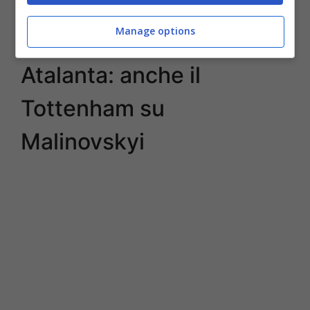
sorpresa, va in Premier l’ultimo giorno di
mercato
Manage options
Atalanta: anche il
Tottenham su
Malinovskyi