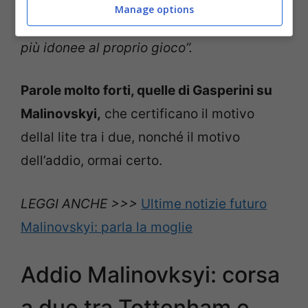
gol all’anno. È giusto che in sede di
Manage options
mercato si cerchino delle caratteristiche
più idonee al proprio gioco”.
Parole molto forti, quelle di Gasperini su
Malinovskyi,
che certificano il motivo
dellal lite tra i due, nonché il motivo
dell’addio, ormai certo.
LEGGI ANCHE >>>
Ultime notizie futuro
Malinovskyi: parla la moglie
Addio Malinovksyi: corsa
a due tra Tottenham e