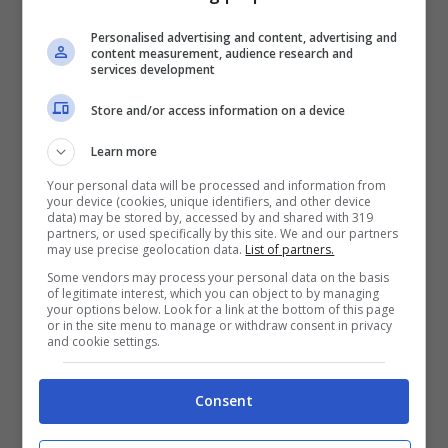
Personalised advertising and content, advertising and
content measurement, audience research and
services development
Store and/or access information on a device
Learn more
Your personal data will be processed and information from
your device (cookies, unique identifiers, and other device
“Io ho già difficoltà coi giocatori, non ce la
data) may be stored by, accessed by and shared with 319
partners, or used specifically by this site. We and our partners
faccio proprio. Lui è stato straordinario con
may use precise geolocation data.
List of partners.
noi, come Pasalic e Pessina è stato
Some vendors may process your personal data on the basis
of legitimate interest, which you can object to by managing
your options below. Look for a link at the bottom of this page
bravissimo ad adattarsi e fare cose
or in the site menu to manage or withdraw consent in privacy
and cookie settings.
egregie in un ruolo non suo. È stato
bravissimo, ma è giusto che l’Atalanta
Consent
segua giocatori che possano fare più di 6