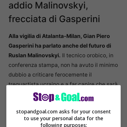
addio Malinovskyi,
frecciata di Gasperini
Alla vigilia di Atalanta-Milan, Gian Piero
Gasperini ha parlato anche del futuro di
Ruslan Malinovskyi.
Il tecnico orobico, in
conferenza stampa, non ha avuto il minimo
dubbio a criticare ferocemente il
trequartista ucraino e a far capire che sarà
lui il prossimo ad essere ceduto.
stopandgoal.com asks for your consent
to use your personal data for the
following purposes: