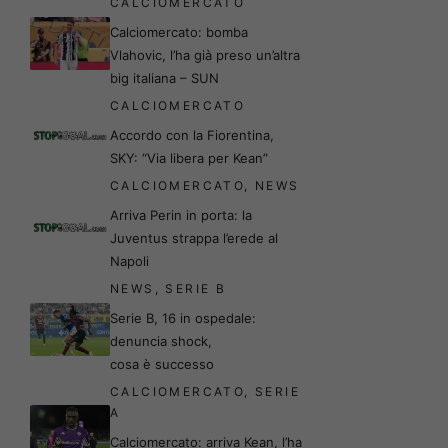
CALCIOMERCATO
Calciomercato: bomba
Vlahovic, l’ha già preso un’altra
big italiana – SUN
CALCIOMERCATO
Accordo con la Fiorentina,
SKY: “Via libera per Kean”
CALCIOMERCATO
,
NEWS
Arriva Perin in porta: la
Juventus strappa l’erede al
Napoli
NEWS
,
SERIE B
Serie B, 16 in ospedale:
denuncia shock,
cosa è successo
CALCIOMERCATO
,
SERIE
A
Calciomercato: arriva Kean, l’ha