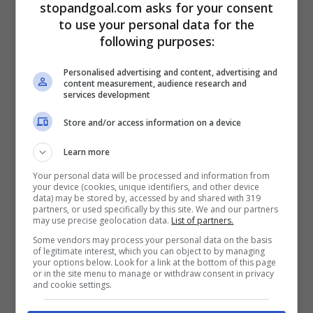
restare. Continua il
progetto di Juric a
stopandgoal.com asks for your consent
to use your personal data for the
Torino e la società è pronta ad annunciare
following purposes:
acquisti
per accontentare il tecnico. Pace
Personalised advertising and content, advertising and
fatta tra l’allenatore e il direttore sportivo
content measurement, audience research and
services development
Vagnati. Cairo ha già parlato e confermato
tutte le parti in causa.
Store and/or access information on a device
Learn more
Il tecnico però non vuole accontentarsi e
Your personal data will be processed and information from
your device (cookies, unique identifiers, and other device
chiede alla società di alzare l’asticella in
data) may be stored by, accessed by and shared with 319
partners, or used specifically by this site. We and our partners
vista del prossimo anno che è alle porte. Il
may use precise geolocation data.
List of partners.
primo obiettivo ora è battere il Palermo e
Some vendors may process your personal data on the basis
of legitimate interest, which you can object to by managing
avanzare in Coppa Italia. Sono andati via
your options below. Look for a link at the bottom of this page
or in the site menu to manage or withdraw consent in privacy
Belotti, Bremer, Mandragora, Pobega,
and cookie settings.
Praet, Brekalo e altri giocatori funzionali al