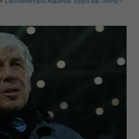
>>
Calciomercato Atalanta: colpo dal Torino –