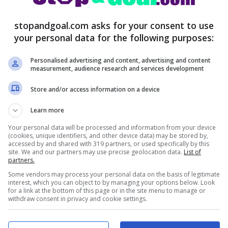
Gasperini
stopandgoal.com asks for your consent to use
o Atalanta
e di quei giocatori che non
your personal data for the following purposes:
dichiarazioni del tecnico subito dopo
Personalised advertising and content, advertising and content
o la Rappresentativa Valli Bergamasche.
measurement, audience research and services development
Store and/or access information on a device
Learn more
Your personal data will be processed and information from your device
(cookies, unique identifiers, and other device data) may be stored by,
accessed by and shared with 319 partners, or used specifically by this
site. We and our partners may use precise geolocation data.
List of
partners.
Some vendors may process your personal data on the basis of legitimate
interest, which you can object to by managing your options below. Look
for a link at the bottom of this page or in the site menu to manage or
withdraw consent in privacy and cookie settings.