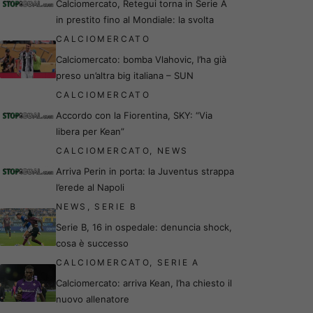
Calciomercato, Retegui torna in Serie A
in prestito fino al Mondiale: la svolta
CALCIOMERCATO
Calciomercato: bomba Vlahovic, l’ha già
preso un’altra big italiana – SUN
CALCIOMERCATO
Accordo con la Fiorentina, SKY: “Via
libera per Kean”
CALCIOMERCATO
,
NEWS
Arriva Perin in porta: la Juventus strappa
l’erede al Napoli
NEWS
,
SERIE B
Serie B, 16 in ospedale: denuncia shock,
cosa è successo
CALCIOMERCATO
,
SERIE A
Calciomercato: arriva Kean, l’ha chiesto il
nuovo allenatore