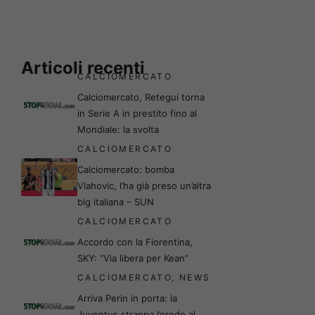
Articoli recenti
CALCIOMERCATO
Calciomercato, Retegui torna
in Serie A in prestito fino al
Mondiale: la svolta
CALCIOMERCATO
Calciomercato: bomba
Vlahovic, l’ha già preso un’altra
big italiana – SUN
CALCIOMERCATO
Accordo con la Fiorentina,
SKY: “Via libera per Kean”
CALCIOMERCATO
,
NEWS
Arriva Perin in porta: la
Juventus strappa l’erede al