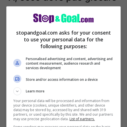
stopandgoal.com asks for your consent
to use your personal data for the
following purposes:
Personalised advertising and content, advertising and
content measurement, audience research and
services development
Store and/or access information on a device
Christian Pulisic è finito nel mirino di
Learn more
mercato della nostra Serie A
. Chiaro di
Your personal data will be processed and information from
your device (cookies, unique identifiers, and other device
come la notizie trapelata dall’Inghilterra
data) may be stored by, accessed by and shared with 319
partners, or used specifically by this site. We and our partners
sulla sua richiesta di cessione possa far
may use precise geolocation data.
List of partners.
Some vendors may process your personal data on the basis