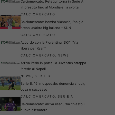
Calciomercato, Retegui torna in Serie A
in prestito fino al Mondiale: la svolta
CALCIOMERCATO
Calciomercato: bomba Vlahovic, l’ha già
preso un’altra big italiana – SUN
CALCIOMERCATO
Accordo con la Fiorentina, SKY: “Via
libera per Kean”
CALCIOMERCATO
,
NEWS
Arriva Perin in porta: la Juventus strappa
l’erede al Napoli
NEWS
,
SERIE B
Serie B, 16 in ospedale: denuncia shock,
cosa è successo
CALCIOMERCATO
,
SERIE A
Calciomercato: arriva Kean, l’ha chiesto il
nuovo allenatore