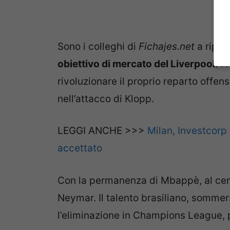
Sono i colleghi di
Fichajes.net
a ripor
obiettivo di mercato del Liverpool.
I
rivoluzionare il proprio reparto offen
nell’attacco di Klopp.
LEGGI ANCHE >>>
Milan, Investcorp
accettato
Con la permanenza di Mbappè, al centr
Neymar. Il talento brasiliano, sommers
l’eliminazione in Champions League, 