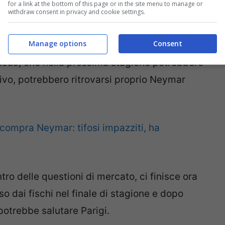
for a link at the bottom of this page or in the site menu to manage or
withdraw consent in privacy and cookie settings.
Manage options
Consent
tare
le ultime notizie sul futuro di Neymar,
Reds
, che nella prossima stagione potrebbero
sivo, potrebbero ritrovarsi proprio Neymar
 compra Neymar: tifosi impazziti, ha
o delle questioni di mercato, ci finisce ora
o dai fischi nel finale di stagione e dopo
potrebbe salutare Parigi.