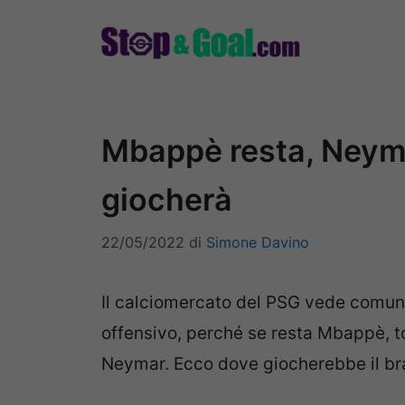
Vai
al
contenuto
Mbappè resta, Neyma
giocherà
22/05/2022
di
Simone Davino
Il calciomercato del PSG vede comunqu
offensivo, perché se resta Mbappè, to
Neymar. Ecco dove giocherebbe il bra