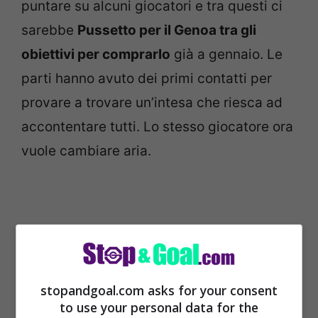
puntare su alcuni giocatori e tra questi ci
sarebbe
Pussetto per il Genoa tra gli
obiettivi per comprarlo
già a gennaio. Le
parti hanno avuto dei primi contatti per
provare a trovare un’intesa che riesca ad
accontentare tutti. Lo stesso giocatore ora
vuole cambiare aria.
stopandgoal.com asks for your consent
to use your personal data for the