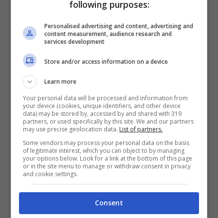
following purposes:
Personalised advertising and content, advertising and
content measurement, audience research and
services development
POTREBBE INTERESSARTI ANCHE >>>
Calciomercato: Pirlo il nuovo allenatore
Store and/or access information on a device
Learn more
Your personal data will be processed and information from
your device (cookies, unique identifiers, and other device
data) may be stored by, accessed by and shared with 319
partners, or used specifically by this site. We and our partners
may use precise geolocation data.
List of partners.
Some vendors may process your personal data on the basis
of legitimate interest, which you can object to by managing
your options below. Look for a link at the bottom of this page
or in the site menu to manage or withdraw consent in privacy
and cookie settings.
Consent
Udinese Pussetto (Getty Images)