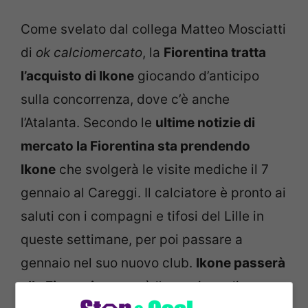
Come svelato dal collega Matteo Mosciatti
di
ok calciomercato
, la
Fiorentina tratta
l’acquisto di Ikone
giocando d’anticipo
sulla concorrenza, dove c’è anche
l’Atalanta. Secondo le
ultime notizie di
mercato la Fiorentina sta prendendo
Ikone
che svolgerà le visite mediche il 7
gennaio al Careggi. Il calciatore è pronto ai
saluti con i compagni e tifosi del Lille in
queste settimane, per poi passare a
gennaio nel suo nuovo club.
Ikone passerà
alla Fiorentina
e avrà l’occasione di