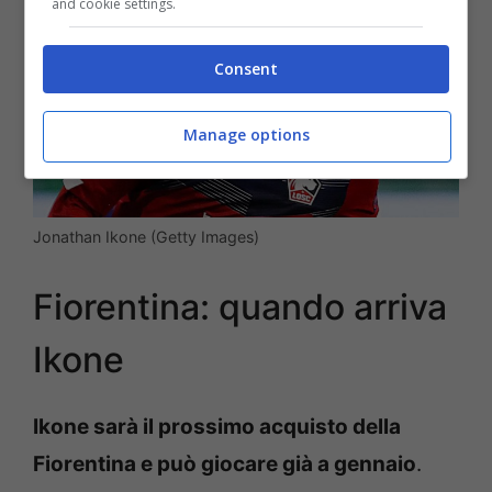
and cookie settings.
Consent
Manage options
Jonathan Ikone (Getty Images)
Fiorentina: quando arriva
Ikone
Ikone sarà il prossimo acquisto della
Fiorentina e può giocare già a gennaio
.