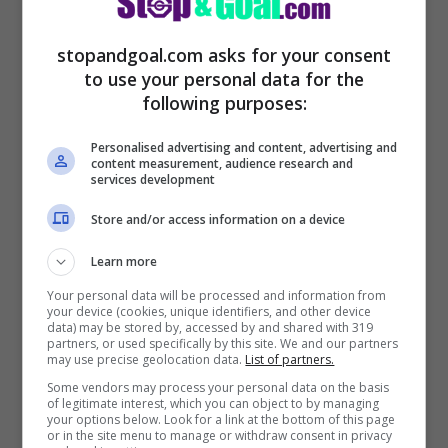
giocare in Serie A.
stopandgoal.com asks for your consent
to use your personal data for the
following purposes:
Personalised advertising and content, advertising and
content measurement, audience research and
services development
Store and/or access information on a device
Learn more
Your personal data will be processed and information from
your device (cookies, unique identifiers, and other device
POTREBBE INTERESSARTI ANCHE >>>
data) may be stored by, accessed by and shared with 319
partners, or used specifically by this site. We and our partners
may use precise geolocation data.
List of partners.
Fiorentina: lite Italiano Vlahovic
Some vendors may process your personal data on the basis
of legitimate interest, which you can object to by managing
your options below. Look for a link at the bottom of this page
or in the site menu to manage or withdraw consent in privacy