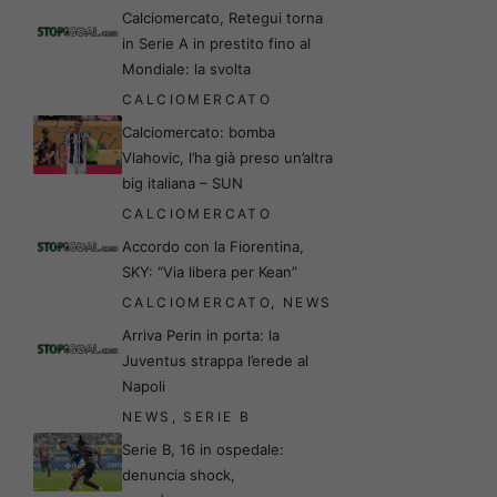
Calciomercato, Retegui torna
in Serie A in prestito fino al
Mondiale: la svolta
CALCIOMERCATO
Calciomercato: bomba
Vlahovic, l’ha già preso un’altra
big italiana – SUN
CALCIOMERCATO
Accordo con la Fiorentina,
SKY: “Via libera per Kean”
CALCIOMERCATO
,
NEWS
Arriva Perin in porta: la
Juventus strappa l’erede al
Napoli
NEWS
,
SERIE B
Serie B, 16 in ospedale:
denuncia shock,