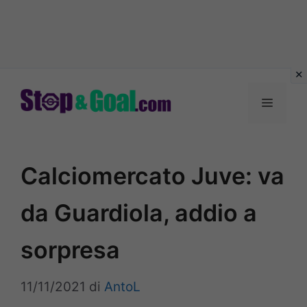
Vai
al
Menu
contenuto
Calciomercato Juve: va
da Guardiola, addio a
sorpresa
11/11/2021
di
AntoL