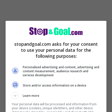
stopandgoal.com asks for your consent
to use your personal data for the
following purposes:
Personalised advertising and content, advertising and
POTREBBE INTERESSARTI ANCHE >>>
content measurement, audience research and
services development
Milan: è stato cacciato, ultimissime sul
rinnovo
Store and/or access information on a device
Learn more
Your personal data will be processed and information from
your device (cookies, unique identifiers, and other device