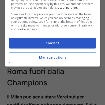
data) may be stored by, accessed by and shared with 319
partners, or used specifically by this site. We and our partners
may use precise geolocation data.
List of partners.
Some vendors may process your personal data on the basis
of legitimate interest, which you can object to by managing
your options below. Look for a link at the bottom of this page
or in the site menu to manage or withdraw consent in privacy
and cookie settings.
Consent
Calciomercato roma Veretout (Getty Images)
Manage options
Milan: Veretout con la
Roma fuori dalla
Champions
Il
Milan può acquistare Veretout per
sostituire Kessie che non rinnoverà
. Salvo