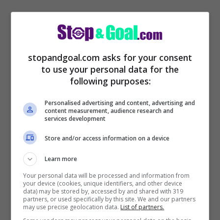
stopandgoal.com asks for your consent
to use your personal data for the
Il tecnico, infatti,
avrebbe alcuni problemi
following purposes:
con
Chiesa, de Ligt e Kulusevski tra tutti
.
Personalised advertising and content, advertising and
Difficile il
rapporto anche con McKennie e
content measurement, audience research and
services development
Rabiot
. Insomma, tutti quei giocatori che
Store and/or access information on a device
non facevano parte del suo gruppo prima
dell’addio alla Juve.
Learn more
Your personal data will be processed and information from
your device (cookies, unique identifiers, and other device
data) may be stored by, accessed by and shared with 319
partners, or used specifically by this site. We and our partners
may use precise geolocation data.
List of partners.