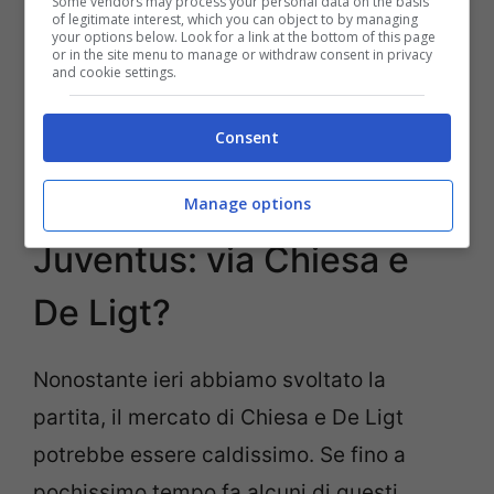
Some vendors may process your personal data on the basis
of legitimate interest, which you can object to by managing
your options below. Look for a link at the bottom of this page
or in the site menu to manage or withdraw consent in privacy
and cookie settings.
Consent
Juventus, Allegri e Chiesa (Getty Images)
Manage options
Juventus: via Chiesa e
De Ligt?
Nonostante ieri abbiamo svoltato la
partita, il mercato di Chiesa e De Ligt
potrebbe essere caldissimo. Se fino a
pochissimo tempo fa alcuni di questi