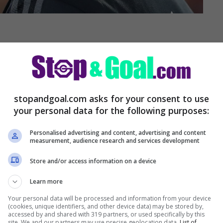
ri miei, ho sbagliato i
stopandgoal.com asks for your consent to use
ltato positivo perché il Milan in caso di
your personal data for the following purposes:
nato dallo Scudetto. Il recupero, per lottare
Personalised advertising and content, advertising and content
measurement, audience research and services development
′. Qui si gioca per vincere i campionati e non
Store and/or access information on a device
Learn more
Your personal data will be processed and information from your device
(cookies, unique identifiers, and other device data) may be stored by,
accessed by and shared with 319 partners, or used specifically by this
site. We and our partners may use precise geolocation data.
List of