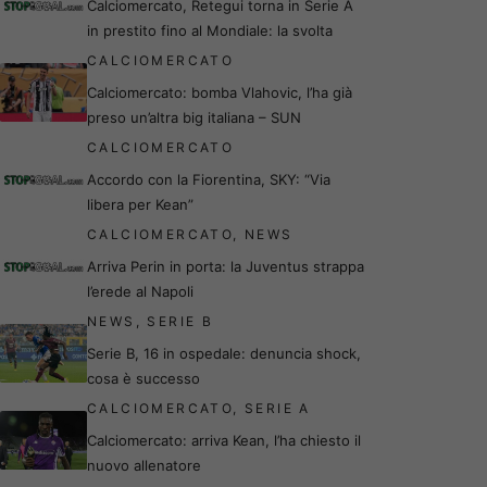
Calciomercato, Retegui torna in Serie A
in prestito fino al Mondiale: la svolta
CALCIOMERCATO
Calciomercato: bomba Vlahovic, l’ha già
preso un’altra big italiana – SUN
CALCIOMERCATO
Accordo con la Fiorentina, SKY: “Via
libera per Kean”
CALCIOMERCATO
,
NEWS
Arriva Perin in porta: la Juventus strappa
l’erede al Napoli
NEWS
,
SERIE B
Serie B, 16 in ospedale: denuncia shock,
cosa è successo
CALCIOMERCATO
,
SERIE A
Calciomercato: arriva Kean, l’ha chiesto il
nuovo allenatore