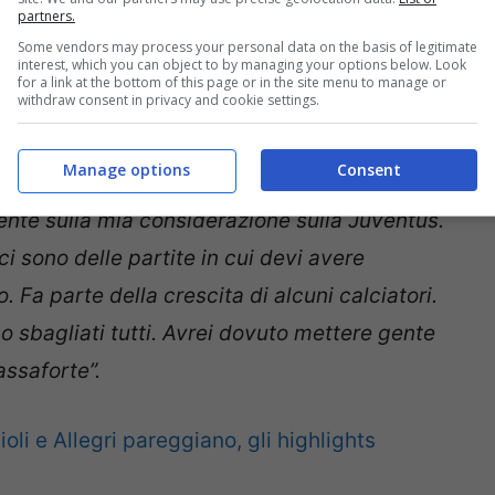
partners.
Some vendors may process your personal data on the basis of legitimate
interest, which you can object to by managing your options below. Look
for a link at the bottom of this page or in the site menu to manage or
withdraw consent in privacy and cookie settings.
Manage options
Consent
ente sulla mia considerazione sulla Juventus.
i sono delle partite in cui devi avere
 Fa parte della crescita di alcuni calciatori.
ho sbagliati tutti. Avrei dovuto mettere gente
assaforte”.
oli e Allegri pareggiano, gli highlights