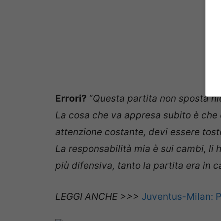
Errori?
“
Questa partita non sposta ni
La cosa che va appresa subito è che c
attenzione costante, devi essere tosto.
La responsabilità mia è sui cambi, li 
più difensiva, tanto la partita era in c
LEGGI ANCHE >>>
Juventus-Milan: Pi