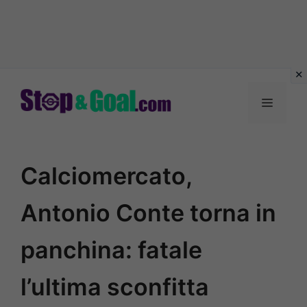
Vai
al
Menu
contenuto
Calciomercato,
Antonio Conte torna in
panchina: fatale
l’ultima sconfitta