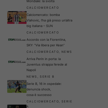
Mondiale: la svolta
CALCIOMERCATO
Calciomercato: bomba
Vlahovic, l’ha già preso un’altra
big italiana – SUN
CALCIOMERCATO
Accordo con la Fiorentina,
SKY: “Via libera per Kean”
CALCIOMERCATO
,
NEWS
Arriva Perin in porta: la
Juventus strappa l’erede al
Napoli
NEWS
,
SERIE B
Serie B, 16 in ospedale:
denuncia shock,
cosa è successo
CALCIOMERCATO
,
SERIE
A