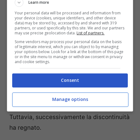
Learn more
POTREBBE INTERESSARTI ANCHE
Your personal data will be processed and information from
your device (cookies, unique identifiers, and other device
>>>
Calciomercato Cagliari, arriva
data) may be stored by, accessed by and shared with 319
partners, or used specifically by this site. We and our partners
dall’Inter: doppio colpo uruguaiano
may use precise geolocation data.
List of partners.
Some vendors may process your personal data on the basis
of legitimate interest, which you can object to by managing
your options below. Look for a link at the bottom of this page
Da quando allena l’Arsenal, Mike Arteta,
or in the site menu to manage or withdraw consent in privacy
and cookie settings.
non ha mai fatto parlare tantissimo di sé.
Anzi, all’inizio l’entusiasmo era alle stelle,
Consent
in quanto nel 2019 – esordio da allenatore
con i londinesi – ha conquistato una Coppa
Manage options
d’Inghilterra e la Community Shield.
Tuttavia, successivamente la discontinuità
ha regnato.