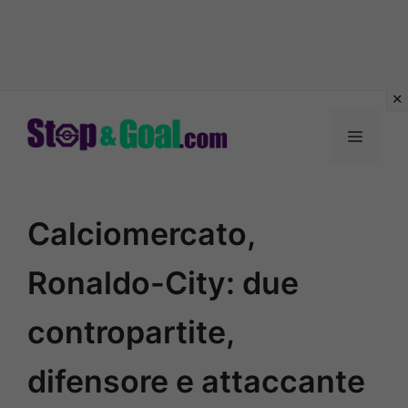
Vai
al
Menu
contenuto
Calciomercato,
Ronaldo-City: due
contropartite,
difensore e attaccante