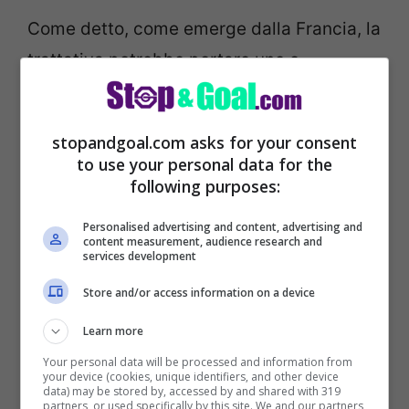
Come detto, come emerge dalla Francia, la
trattativa potrebbe portare uno o
addirittura due rinforzi alla Juve.
stopandgoal.com asks for your consent
I bianconeri valutano Ronaldo, ad un anno
to use your personal data for the
dalla scadenza, almeno 25 milioni di euro.
following purposes:
Ma nelle discussioni col City, infatti, si
Personalised advertising and content, advertising and
starebbe parlando del
possibile
content measurement, audience research and
services development
passaggio alla Juve in questo mercato di
Store and/or access information on a device
Bernardo Silva e Aymeric Laporte
, magari
Learn more
entrambi.
Your personal data will be processed and information from
your device (cookies, unique identifiers, and other device
data) may be stored by, accessed by and shared with 319
partners, or used specifically by this site. We and our partners