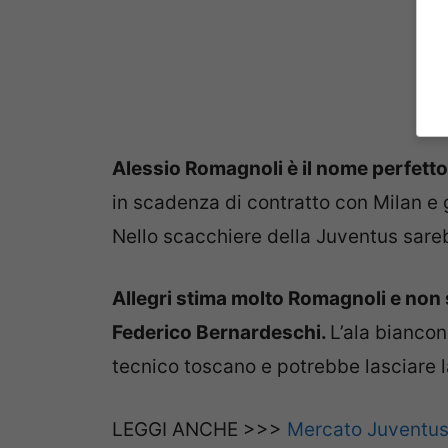
Alessio Romagnoli è il nome perfetto
in scadenza di contratto con Milan e
Nello scacchiere della Juventus sarebb
Allegri stima molto Romagnoli e no
Federico Bernardeschi.
L’ala biancon
tecnico toscano e potrebbe lasciare 
LEGGI ANCHE >>>
Mercato Juventus: