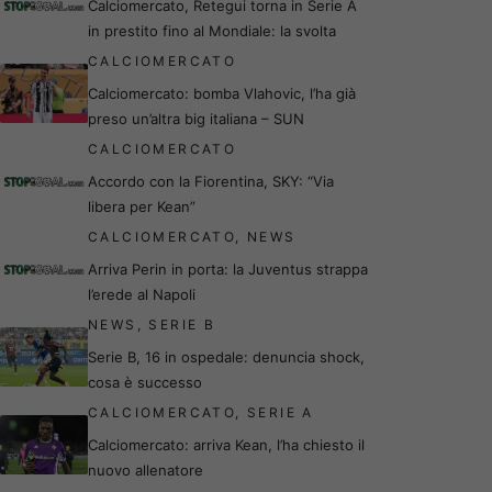
Calciomercato, Retegui torna in Serie A
in prestito fino al Mondiale: la svolta
CALCIOMERCATO
Calciomercato: bomba Vlahovic, l’ha già
preso un’altra big italiana – SUN
CALCIOMERCATO
Accordo con la Fiorentina, SKY: “Via
libera per Kean”
CALCIOMERCATO
,
NEWS
Arriva Perin in porta: la Juventus strappa
l’erede al Napoli
NEWS
,
SERIE B
Serie B, 16 in ospedale: denuncia shock,
cosa è successo
CALCIOMERCATO
,
SERIE A
Calciomercato: arriva Kean, l’ha chiesto il
nuovo allenatore