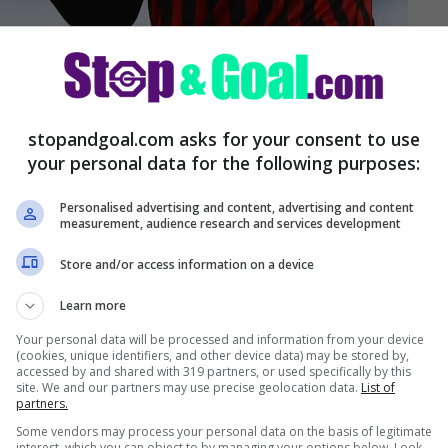
rdeschi (Getty Images)
agnoli il difensore
stopandgoal.com asks for your consent to use
your personal data for the following purposes:
Personalised advertising and content, advertising and content
per approfittare della fase calda e
measurement, audience research and services development
 Allegri ha disegnato l’identikit perfetto dei
Store and/or access information on a device
rubini sta provando ad accontentarlo.
Learn more
Your personal data will be processed and information from your device
(cookies, unique identifiers, and other device data) may be stored by,
accessed by and shared with 319 partners, or used specifically by this
site. We and our partners may use precise geolocation data.
List of
partners.
Some vendors may process your personal data on the basis of legitimate
interest, which you can object to by managing your options below. Look