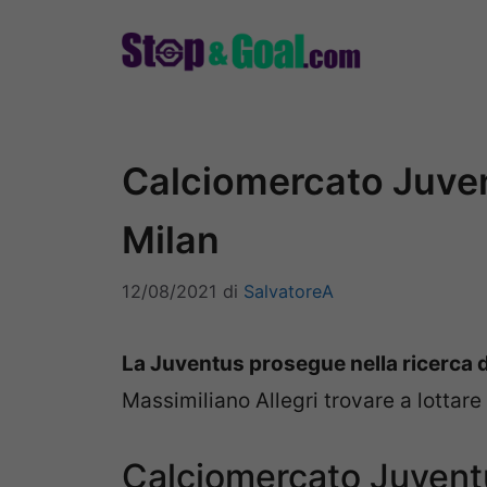
Vai
al
contenuto
Calciomercato Juvent
Milan
12/08/2021
di
SalvatoreA
La Juventus prosegue nella ricerca 
Massimiliano Allegri trovare a lottare 
Calciomercato Juventu