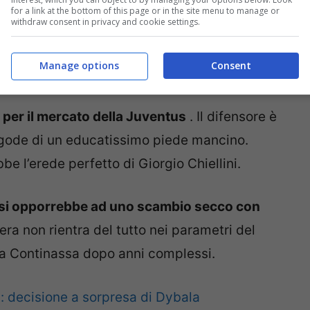
for a link at the bottom of this page or in the site menu to manage or
withdraw consent in privacy and cookie settings.
Manage options
Consent
 per il mercato della Juventus
.
Il difensore è
 gode di un educatissimo piede mancino.
e l’erede perfetto di Giorgio Chiellini.
n si opporrebbe ad uno scambio secco con
era non rientra del tutto nei parametri del
la Continassa dopo anni complessi.
 decisione a sorpresa di Dybala