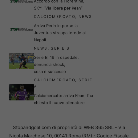
Accordo con la Fiorentina,
SKY: “Via libera per Kean”
CALCIOMERCATO
,
NEWS
Arriva Perin in porta: la
Juventus strappa l’erede al
Napoli
NEWS
,
SERIE B
Serie B, 16 in ospedale:
denuncia shock,
cosa è successo
CALCIOMERCATO
,
SERIE
A
Calciomercato: arriva Kean, l’ha
chiesto il nuovo allenatore
Stopandgoal.com di proprietà di WEB 365 SRL - Via
Nicola Marchese 10, 00141 Roma (RM) - Codice Fiscale