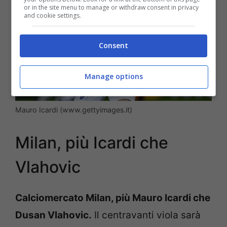
or in the site menu to manage or withdraw consent in privacy
and cookie settings.
Consent
Manage options
Mauro Icardi (www.gettyimages.it)
Milan, più Icardi che
Vlahovic
Calciomercato Milan, più Mauro Icardi che
Dusan Vlahovic.
Il centravanti viola sarà