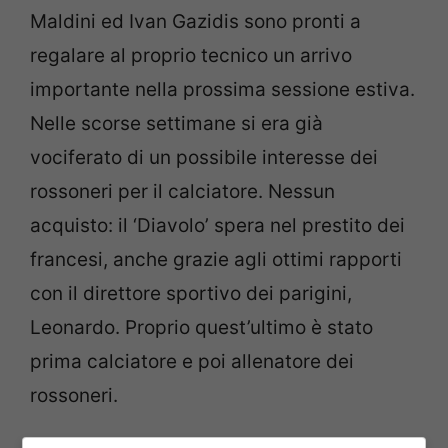
Maldini ed Ivan Gazidis sono pronti a
regalare al proprio tecnico un arrivo
importante nella prossima sessione estiva.
Nelle scorse settimane si era già
vociferato di un possibile interesse dei
rossoneri per il calciatore. Nessun
acquisto: il ‘Diavolo’ spera nel prestito dei
francesi, anche grazie agli ottimi rapporti
con il direttore sportivo dei parigini,
Leonardo. Proprio quest’ultimo è stato
prima calciatore e poi allenatore dei
rossoneri.