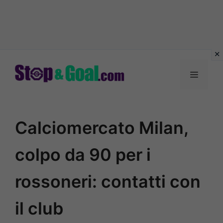
Vai
al
Menu
contenuto
Calciomercato Milan,
colpo da 90 per i
rossoneri: contatti con
il club