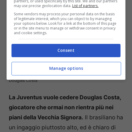
partners, or used specifically by this site. We and our partners
may use precise geolocation data.
List of partners.
Some vendors may process your personal data on the basis
of legitimate interest, which you can object to by managing
your options below. Look for a link at the bottom of this page
or in the site menu to manage or withdraw consent in privacy
and cookie settings.
Consent
Manage options
Douglas Costa
La Juventus vuole cedere Douglas Costa,
giocatore che ormai non rientra più nei
piani della Vecchia Signora.
Il brasiliano ha
un ingaggio piuttosto alto, ed è chiaro di