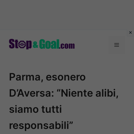
Vai
al
Menu
contenuto
Parma, esonero
D’Aversa: “Niente alibi,
siamo tutti
responsabili”