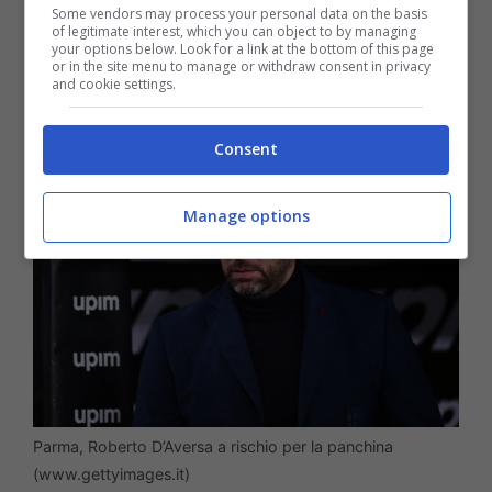
Some vendors may process your personal data on the basis
of legitimate interest, which you can object to by managing
your options below. Look for a link at the bottom of this page
or in the site menu to manage or withdraw consent in privacy
and cookie settings.
Consent
Manage options
Parma, Roberto D’Aversa a rischio per la panchina
(www.gettyimages.it)