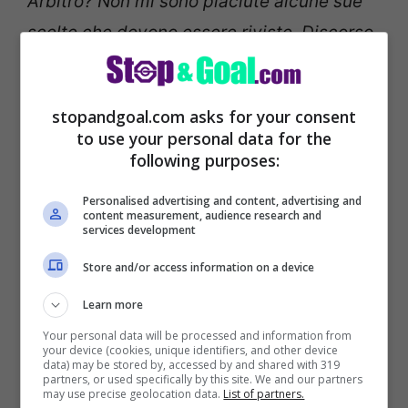
Arbitro? Non mi sono piaciute alcune sue
scelte che devono essere riviste. Discorso
che vale sia per la mia squadra che per
quella avversaria. Ci sono stati più gialli
stopandgoal.com asks for your consent
che falli. Continuiamo a guardare a noi
to use your personal data for the
stessi.
following purposes:
Personalised advertising and content, advertising and
LEGGI ANCHE >>>
Parma, D’Aversa:
content measurement, audience research and
services development
“Esonero? Non dormo la notte”
Store and/or access information on a device
Learn more
Your personal data will be processed and information from
your device (cookies, unique identifiers, and other device
data) may be stored by, accessed by and shared with 319
partners, or used specifically by this site. We and our partners
may use precise geolocation data.
List of partners.