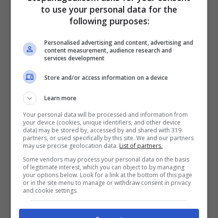
gara.
to use your personal data for the
following purposes:
Ripartire da oggi? Dirlo adesso è facile
Personalised advertising and content, advertising and
parlarne. Alcune cose non vengono. La
content measurement, audience research and
services development
serenità ti aiuta in certi momenti. Subiamo
Store and/or access information on a device
molti meno tiri in porta rispetto al passato.
Creiamo anche occasioni, ma abbiamo
Learn more
fatto solo un gol. Dobbiamo migliorare. Le
Your personal data will be processed and information from
your device (cookies, unique identifiers, and other device
data) may be stored by, accessed by and shared with 319
partite si vincono anche 1-0. Peccato per il
partners, or used specifically by this site. We and our partners
may use precise geolocation data.
List of partners.
gol preso.
Some vendors may process your personal data on the basis
of legitimate interest, which you can object to by managing
your options below. Look for a link at the bottom of this page
or in the site menu to manage or withdraw consent in privacy
and cookie settings.