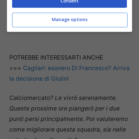
Consent
Manage options
POTREBBE INTERESSARTI ANCHE
>>>
Cagliari: esonero Di Francesco? Arriva
la decisione di Giulini
Calciomercato? Le vivrò serenamente.
Queste prossime ore piangerò per i due
punti persi principalmente. Poi valuteremo
come migliorare questa squadra, sia nelle