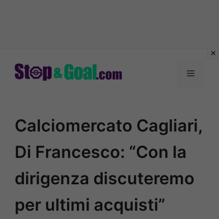
Vai
al
Menu
contenuto
Calciomercato Cagliari,
Di Francesco: “Con la
dirigenza discuteremo
per ultimi acquisti”