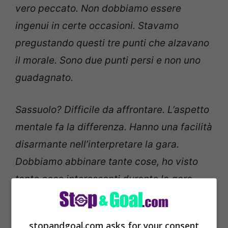
vero peccato. Non dobbiamo essere
ingenui in certe occasioni. Stavamo
pregustando questi tre punti che alzavano
il morale. Sono due punti persi e non uno
guadagnato.
Sassuolo? Difficile da affrontare. L’aspetto
mentale fa la differenza. Hanno una facilità
disarmante nell’interpretare la gara.
Dobbiamo abbinare tante cose, ho visto
tante cose interessanti durante la gara.
Veniamo da sei sconfitte consecutive,
deve badare al sodo e soffrire durante la
stopandgoal.com asks for your consent