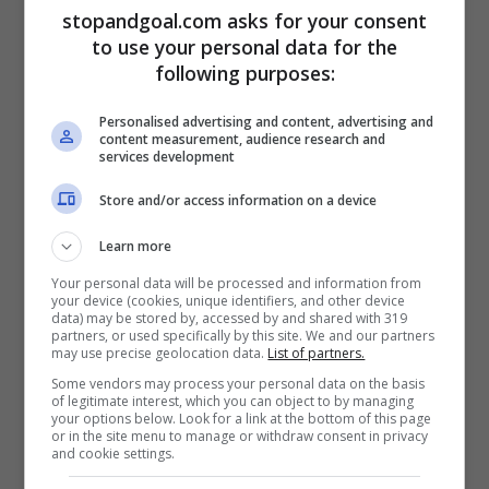
stopandgoal.com asks for your consent
to use your personal data for the
following purposes:
Personalised advertising and content, advertising and
content measurement, audience research and
services development
Store and/or access information on a device
Il Napoli in estate aveva fatto di tutto per
Learn more
arrivare Jeremie Boga
. Gli azzurri erano
Your personal data will be processed and information from
arrivati ad offrire al Sassuolo oltre 30
your device (cookies, unique identifiers, and other device
data) may be stored by, accessed by and shared with 319
milioni di euro. Ma come successo con
partners, or used specifically by this site. We and our partners
may use precise geolocation data.
List of partners.
Politano qualche stagione fa, l’affare tra i
Some vendors may process your personal data on the basis
of legitimate interest, which you can object to by managing
neroverdi ed il Napoli non è andato in
your options below. Look for a link at the bottom of this page
or in the site menu to manage or withdraw consent in privacy
porto alla fine. Per questo
in estate
and cookie settings.
potrebbe arrivare un nuovo assalto.