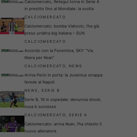
Calciomercato, Retegui torna in Serie A
in prestito fino al Mondiale: la svolta
CALCIOMERCATO
Calciomercato: bomba Vlahovic, l’ha già
preso un’altra big italiana – SUN
CALCIOMERCATO
Accordo con la Fiorentina, SKY: “Via
libera per Kean”
CALCIOMERCATO
,
NEWS
Arriva Perin in porta: la Juventus strappa
l’erede al Napoli
NEWS
,
SERIE B
Serie B, 16 in ospedale: denuncia shock,
cosa è successo
CALCIOMERCATO
,
SERIE A
Calciomercato: arriva Kean, l’ha chiesto il
nuovo allenatore