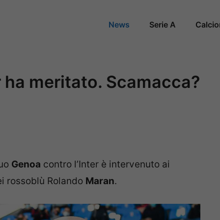
News
Serie A
Calci
r ha meritato. Scamacca?
suo
Genoa
contro l’Inter è intervenuto ai
dei rossoblù Rolando
Maran
.