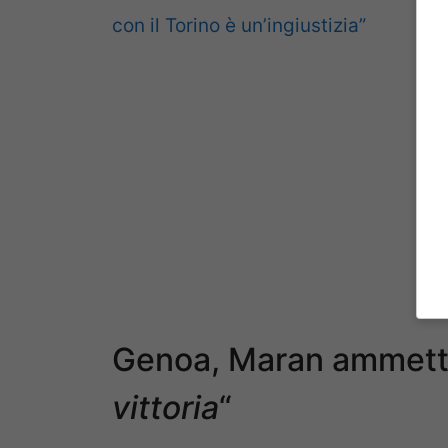
con il Torino è un’ingiustizia”
Genoa, Maran ammette
vittoria
“