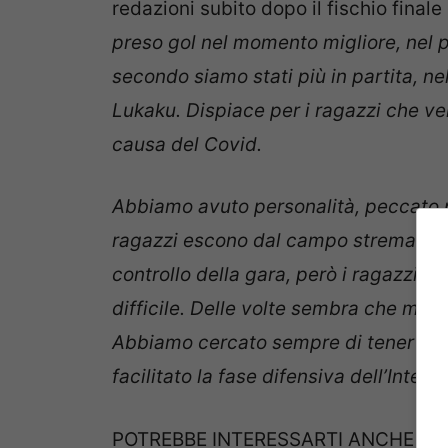
redazioni subito dopo il fischio finale 
preso gol nel momento migliore, nel 
secondo siamo stati più in partita, ne
Lukaku. Dispiace per i ragazzi che ven
causa del Covid.
Abbiamo avuto personalità, peccato 
ragazzi escono dal campo stremati pe
controllo della gara, però i ragazzi
difficile. Delle volte sembra che manc
Abbiamo cercato sempre di tener pall
facilitato la fase difensiva dell’Inter.
POTREBBE INTERESSARTI ANCHE >