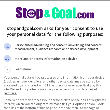
te che dovrà affrontare settimane
stopandgoal.com asks for your consent to use
ionato e Champions League,
giocheranno
your personal data for the following purposes:
ma, Real Madrid e Atalanta
. Sfide che
r questo l’allenatore spera di avere più titolari
Personalised advertising and content, advertising and content
measurement, audience research and services development
one di Hakimi, potrebbero arrivare novità
Store and/or access information on a device
le prossime ore per tutta la squadra, dove,
Learn more
tagiati, potrebbe arrivare
una notizia
Your personal data will be processed and information from your device
 carica virale del calciatore e quindi
(cookies, unique identifiers, and other device data) may be stored by,
accessed by and shared with 319 partners, or used specifically by this
o
, proprio come accaduto in Nazionale
site. We and our partners may use precise geolocation data.
List of
partners.
rawy. In caso contrario, l’Inter spera di
Some vendors may process your personal data on the basis of legitimate
ro dieci giorni come successo a Bastoni.
interest, which you can object to by managing your options below. Look
for a link at the bottom of this page or in the site menu to manage or