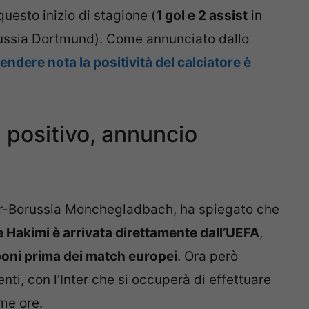
uesto inizio di stagione (
1 gol e 2 assist
in
russia Dortmund). Come annunciato dallo
rendere nota la positività del calciatore è
i positivo, annuncio
ter-Borussia Monchegladbach, ha spiegato che
 Hakimi è arrivata direttamente dall’UEFA
,
mponi prima dei match europei
. Ora però
ti, con l’Inter che si occuperà di effettuare
me ore.