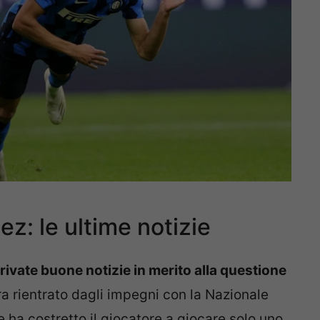
ez: le ultime notizie
ivate buone notizie in merito alla questione
 era rientrato dagli impegni con la Nazionale
ha costretto il giocatore a giocare solo uno