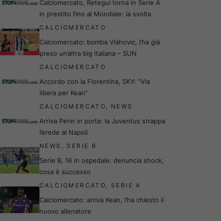
Calciomercato, Retegui torna in Serie A
in prestito fino al Mondiale: la svolta
CALCIOMERCATO
Calciomercato: bomba Vlahovic, l’ha già
preso un’altra big italiana – SUN
CALCIOMERCATO
Accordo con la Fiorentina, SKY: “Via
libera per Kean”
CALCIOMERCATO
,
NEWS
Arriva Perin in porta: la Juventus strappa
l’erede al Napoli
NEWS
,
SERIE B
Serie B, 16 in ospedale: denuncia shock,
cosa è successo
CALCIOMERCATO
,
SERIE A
Calciomercato: arriva Kean, l’ha chiesto il
nuovo allenatore