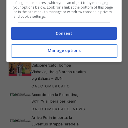
of legitimate interest, which you can object to by managing
your options below. Look for a link at the bottom of this page
or in the site menu to manage or withdraw consent in privacy
and cookie settings.
Articoli recenti
CALCIOMERCATO
Consent
Calciomercato, Retegui torna
in Serie A in prestito fino al
Mondiale: la svolta
Manage options
CALCIOMERCATO
Calciomercato: bomba
Vlahovic, l’ha già preso un’altra
big italiana – SUN
CALCIOMERCATO
Accordo con la Fiorentina,
SKY: “Via libera per Kean”
CALCIOMERCATO
,
NEWS
Arriva Perin in porta: la
Juventus strappa l’erede al