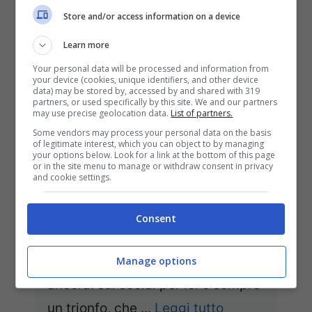
Store and/or access information on a device
Learn more
Your personal data will be processed and information from
your device (cookies, unique identifiers, and other device
data) may be stored by, accessed by and shared with 319
partners, or used specifically by this site. We and our partners
may use precise geolocation data.
List of partners.
Some vendors may process your personal data on the basis
of legitimate interest, which you can object to by managing
your options below. Look for a link at the bottom of this page
or in the site menu to manage or withdraw consent in privacy
and cookie settings.
Social in fiamme per la Canalis:
scollatura da urlo
Consent
Elisabetta Canalis, il suo fascino e
la sua sensualità colpiscono
Manage options
ancora: sui social per lei è sempre
un trionfo, che ...
Leggi tutto