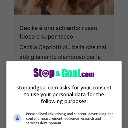
Cecilia è uno schianto: rosso
fuoco e super tacco
Cecilia Capriotti più bella che mai,
abbigliamento clamoroso per la
showgirl che mette in mostra un
fascino intramontabile Quando
parliamo ...
Leggi tutto
stopandgoal.com asks for your consent
to use your personal data for the
following purposes:
19/11/2023
Personalised advertising and content, advertising and
content measurement, audience research and
services development