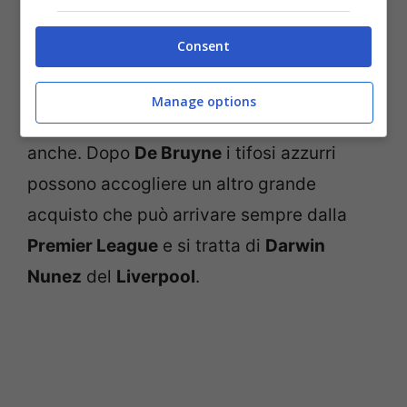
Premier League
.
Consent
Non è una situazione scontata, eppure il
Napoli
si sta rivelando essere protagonista
Manage options
del mercato con colpi rapidi e di spessore
anche. Dopo
De Bruyne
i tifosi azzurri
possono accogliere un altro grande
acquisto che può arrivare sempre dalla
Premier League
e si tratta di
Darwin
Nunez
del
Liverpool
.