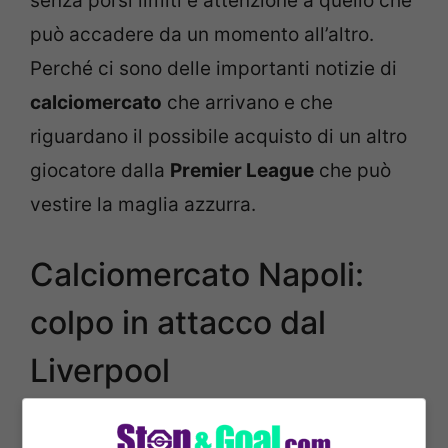
senza porsi limiti e attenzione a quello che
può accadere da un momento all’altro.
Perché ci sono delle importanti notizie di
calciomercato
che arrivano e che
riguardano il possibile acquisto di un altro
giocatore dalla
Premier League
che può
vestire la maglia azzurra.
Calciomercato Napoli:
colpo in attacco dal
Liverpool