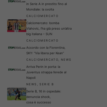
in Serie A in prestito fino al
Mondiale: la svolta
CALCIOMERCATO
Calciomercato: bomba
Vlahovic, l’ha già preso un’altra
big italiana – SUN
CALCIOMERCATO
Accordo con la Fiorentina,
SKY: “Via libera per Kean”
CALCIOMERCATO
,
NEWS
Arriva Perin in porta: la
Juventus strappa l’erede al
Napoli
NEWS
,
SERIE B
Serie B, 16 in ospedale:
denuncia shock,
cosa è successo