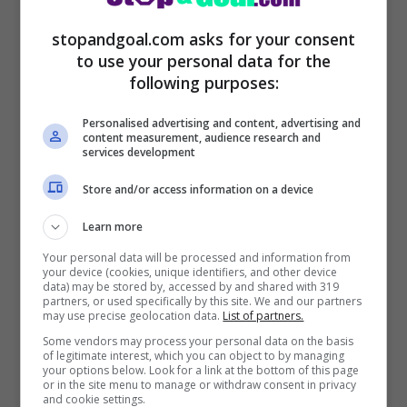
stopandgoal.com asks for your consent
to use your personal data for the
following purposes:
Personalised advertising and content, advertising and
content measurement, audience research and
services development
Store and/or access information on a device
Come accaduto per
De Bruyne il Napoli
Learn more
può fare un grande acquisto dal Liverpool
Your personal data will be processed and information from
your device (cookies, unique identifiers, and other device
e ci sono ora dei nuovi aggiornamenti che
data) may be stored by, accessed by and shared with 319
partners, or used specifically by this site. We and our partners
riguardano proprio questo pressing che
may use precise geolocation data.
List of partners.
Some vendors may process your personal data on the basis
sta portando avanti
Giovanni Manna
per
of legitimate interest, which you can object to by managing
your options below. Look for a link at the bottom of this page
chiudere un secondo grande affare dalla
or in the site menu to manage or withdraw consent in privacy
and cookie settings.