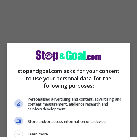
stopandgoal.com asks for your consent
to use your personal data for the
following purposes:
Non ci sono speranze per una permanenza
Personalised advertising and content, advertising and
del giocatore, che ha già ricevuto delle
content measurement, audience research and
services development
richieste per lasciare i salentini in questa
Store and/or access information on a device
finestra di mercato. Servirà l’offerta giusta
per strapparlo dal club, che ha già deciso
Learn more