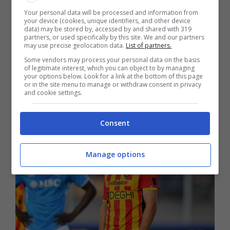
di sostituirlo con un altro giovane talento.
Your personal data will be processed and information from
your device (cookies, unique identifiers, and other device
data) may be stored by, accessed by and shared with 319
partners, or used specifically by this site. We and our partners
Intanto, secondo quanto riportato dai
may use precise geolocation data.
List of partners.
Some vendors may process your personal data on the basis
tabloid inglesi,
dopo Juventus e Roma
of legitimate interest, which you can object to by managing
your options below. Look for a link at the bottom of this page
un’altra squadra inglese è pronta a beffare
or in the site menu to manage or withdraw consent in privacy
and cookie settings.
le italiane e portare in Inghilterra Krstovic.
Consent
Manage options