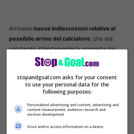
Arrivano
nuove indiscrezioni relative al
possibile arrivo del calciatore
, che sta
valutando attentamente la proposta del
club che è pronto a definire l’arrivo del
ragazzo che
dopo Roma ed Inter si sta
stopandgoal.com asks for your consent
preparando ad una nuova avventura
nel
to use your personal data for the
campionato di Serie A.
following purposes:
Personalised advertising and content, advertising and
Nonostante l’età avanzata, il giocatore è
content measurement, audience research and
services development
pronto a dare il suo contributo alla causa
Store and/or access information on a device
con l’obiettivo di portare sempre più in alto