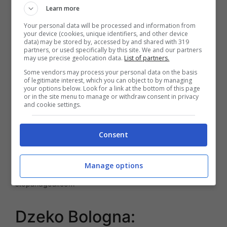
il club.
Learn more
Your personal data will be processed and information from
your device (cookies, unique identifiers, and other device
data) may be stored by, accessed by and shared with 319
partners, or used specifically by this site. We and our partners
may use precise geolocation data.
List of partners.
Some vendors may process your personal data on the basis
of legitimate interest, which you can object to by managing
your options below. Look for a link at the bottom of this page
or in the site menu to manage or withdraw consent in privacy
and cookie settings.
Consent
Manage options
Fenerbahce Edim Dzeko (la pesse foto) –
stopandgoal.com
Dzeko Bologna: