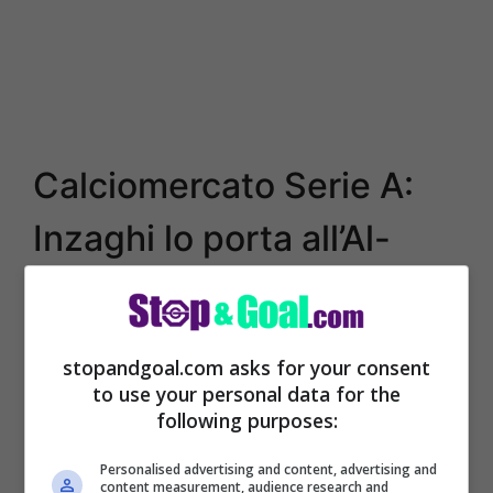
Calciomercato Serie A:
Inzaghi lo porta all’Al-
Hilal
Ci sarebbero delle novità molto
stopandgoal.com asks for your consent
to use your personal data for the
interessanti che sono venute fuori in questi
following purposes:
mesi perché adesso ci sono delle nuove
notizie che riguardano proprio la decisione
Personalised advertising and content, advertising and
content measurement, audience research and