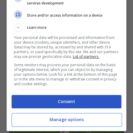
che sembra aver preso
Simone Inzaghi
services development
con l’
Al-Hilal
, l’obiettivo è quello di cercare
Store and/or access information on a device
di ottenere dei nuovi rinforzi da inserire
Learn more
subito in rosa e si guarda al
campionato di
Your personal data will be processed and information from
your device (cookies, unique identifiers, and other device
Serie A
.
data) may be stored by, accessed by and shared with 319
partners, or used specifically by this site. We and our partners
may use precise geolocation data.
List of partners.
Some vendors may process your personal data on the basis
of legitimate interest, which you can object to by managing
your options below. Look for a link at the bottom of this page
or in the site menu to manage or withdraw consent in privacy
and cookie settings.
Consent
Manage options