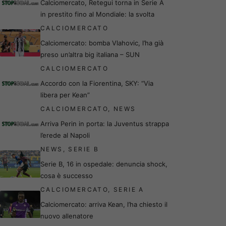
Calciomercato, Retegui torna in Serie A
in prestito fino al Mondiale: la svolta
CALCIOMERCATO
Calciomercato: bomba Vlahovic, l’ha già
preso un’altra big italiana – SUN
CALCIOMERCATO
Accordo con la Fiorentina, SKY: “Via
libera per Kean”
CALCIOMERCATO
,
NEWS
Arriva Perin in porta: la Juventus strappa
l’erede al Napoli
NEWS
,
SERIE B
Serie B, 16 in ospedale: denuncia shock,
cosa è successo
CALCIOMERCATO
,
SERIE A
Calciomercato: arriva Kean, l’ha chiesto il
nuovo allenatore