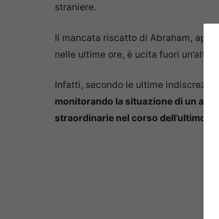
straniere.
Il mancata riscatto di Abraham, apre 
nelle ultime ore, è ucita fuori un’altr
Infatti, secondo le ultime indiscrezio
monitorando la situazione di un altr
straordinarie nel corso dell’ultimo c