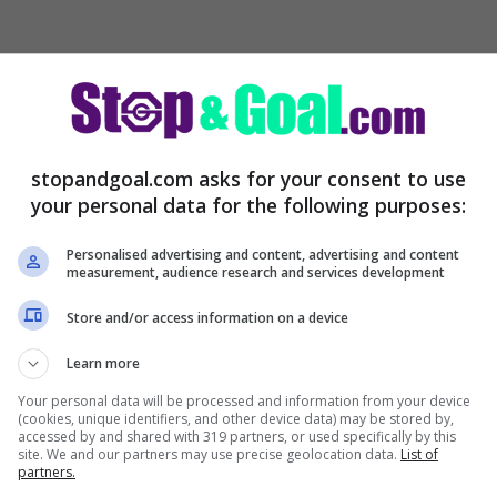
un vuoto nel reparto offensivo. Ecco perché,
a pista per il mercato rossonero.
stopandgoal.com asks for your consent to use
ni raccolte da Sky Sport,
la dirigenza sta
your personal data for the following purposes:
o grande bomber, che ha fatto cose
Personalised advertising and content, advertising and content
ampionato di Serie A.
measurement, audience research and services development
Store and/or access information on a device
Learn more
Your personal data will be processed and information from your device
(cookies, unique identifiers, and other device data) may be stored by,
accessed by and shared with 319 partners, or used specifically by this
site. We and our partners may use precise geolocation data.
List of
partners.