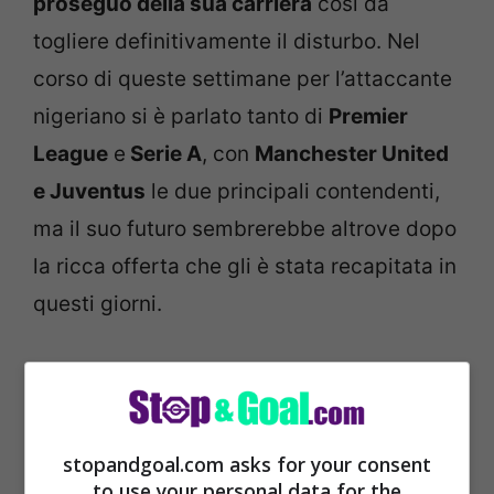
proseguo della sua carriera
così da
togliere definitivamente il disturbo. Nel
corso di queste settimane per l’attaccante
nigeriano si è parlato tanto di
Premier
League
e
Serie A
, con
Manchester United
e Juventus
le due principali contendenti,
ma il suo futuro sembrerebbe altrove dopo
la ricca offerta che gli è stata recapitata in
questi giorni.
stopandgoal.com asks for your consent
to use your personal data for the