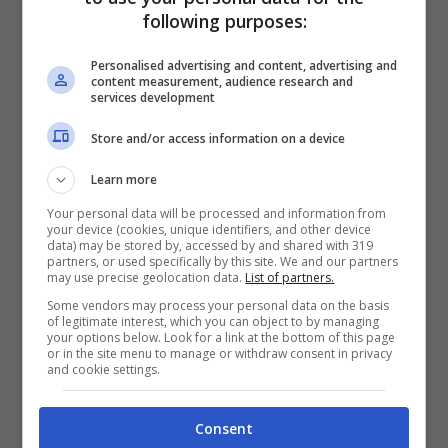
following purposes:
Personalised advertising and content, advertising and
content measurement, audience research and
services development
Store and/or access information on a device
Stando infatti a quanto riportato dai
Learn more
colleghi del
Corriere dello Sport
,
il
Your personal data will be processed and information from
Galatasaray avrebbe offerto a Victor
your device (cookies, unique identifiers, and other device
data) may be stored by, accessed by and shared with 319
Osimhen un contratto da 16 milioni di euro
partners, or used specifically by this site. We and our partners
may use precise geolocation data.
List of partners.
a stagione
per convincerlo a restare nella
Some vendors may process your personal data on the basis
Istanbul giallorossa. Il nigeriano non
of legitimate interest, which you can object to by managing
your options below. Look for a link at the bottom of this page
or in the site menu to manage or withdraw consent in privacy
avrebbe ancora preso una decisione
and cookie settings.
definitiva in merito al suo futuro, ma
quest’offerta lo starebbe allettando tanto.
Consent