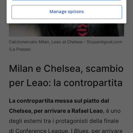
Manage options
Calciomercato Milan, Leao al Chelsea – Stopandgoal.com
(La Presse)
Milan e Chelsea, scambio
per Leao: la contropartita
La contropartita messa sul piatto dal
Chelsea, per arrivare a Rafael Leao
, è uno
degli esterni tra i protagonisti della finale
di Conference League. I
Blues
, per arrivare