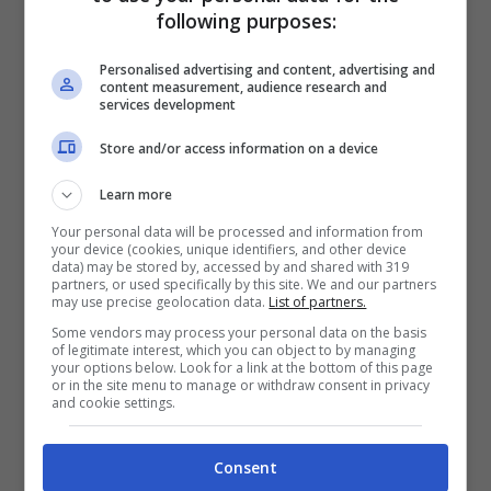
following purposes:
alto, nonostante l’annata in chiaroscuro
. Il
Milan chiede 70-80 milioni
per il
Personalised advertising and content, advertising and
content measurement, audience research and
calciatore che, ad un anno dal Mondiale
services development
col Portogallo, potrebbe salutare proprio
Store and/or access information on a device
per arrivare pronto all’esperienza da vivere
Learn more
con la Nazionale capitanata da Cristiano
Your personal data will be processed and information from
your device (cookies, unique identifiers, and other device
Ronaldo, magari approdando in Premier
data) may be stored by, accessed by and shared with 319
partners, or used specifically by this site. We and our partners
League.
may use precise geolocation data.
List of partners.
Some vendors may process your personal data on the basis
of legitimate interest, which you can object to by managing
your options below. Look for a link at the bottom of this page
or in the site menu to manage or withdraw consent in privacy
and cookie settings.
Consent