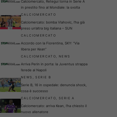
Calciomercato, Retegui torna in Serie A
in prestito fino al Mondiale: la svolta
CALCIOMERCATO
Calciomercato: bomba Vlahovic, l’ha già
preso un’altra big italiana – SUN
CALCIOMERCATO
Accordo con la Fiorentina, SKY: “Via
libera per Kean”
CALCIOMERCATO
,
NEWS
Arriva Perin in porta: la Juventus strappa
l’erede al Napoli
NEWS
,
SERIE B
Serie B, 16 in ospedale: denuncia shock,
cosa è successo
CALCIOMERCATO
,
SERIE A
Calciomercato: arriva Kean, l’ha chiesto il
nuovo allenatore