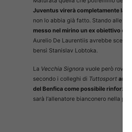
Maturata quella che potremmo definir
Juventus virerà completamente la sua
non lo abbia già fatto. Stando alle ulti
messo nel mirino un ex obiettivo del 
Aurelio De Laurentiis avrebbe scelto 
bensì Stanislav Lobtoka.
La
Vecchia Signora
vuole però rovinar
secondo i colleghi di
Tuttosport
anch
del Benfica come possibile rinforzo 
sarà l’allenatore bianconero nella pr