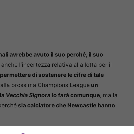
ali avrebbe avuto il suo perché, il suo
nche l’incertezza relativa alla lotta per il
ermettere di sostenere le cifre di tale
ne alla prossima Champions League
un
 la
Vecchia Signora
lo farà comunque
, ma la
 perché
sia calciatore che Newcastle hanno