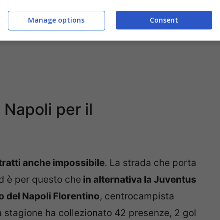
Manage options
Consent
 Napoli per il
 tratti anche impossibile
. La strada che porta
ed è per questo che
in alternativa la Juventus
o del Napoli Florentino
, centrocampista
a stagione ha collezionato 42 presenze, 2 gol