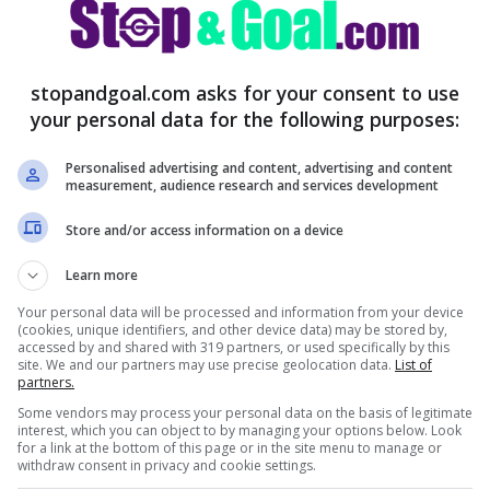
e essere una vera e propria delusione,
la
 attenzione su un altro profilo
, a patto che
me notizie, infatti,
Cristiano Giuntoli avrebbe
stopandgoal.com asks for your consent to use
Milan, oggi del Napoli
, centrocampista che
your personal data for the following purposes:
per sostituire non un calciatore qualunque,
Personalised advertising and content, advertising and content
measurement, audience research and services development
Store and/or access information on a device
e i piani dei rivali partenopei, anche perché
Learn more
e la Juventus starebbe valutando Florentino
Your personal data will be processed and information from your device
per la mediana
di Igor Tudor, o di chiunque
(cookies, unique identifiers, and other device data) may be stored by,
accessed by and shared with 319 partners, or used specifically by this
ossima stagione.
site. We and our partners may use precise geolocation data.
List of
partners.
Some vendors may process your personal data on the basis of legitimate
interest, which you can object to by managing your options below. Look
for a link at the bottom of this page or in the site menu to manage or
withdraw consent in privacy and cookie settings.