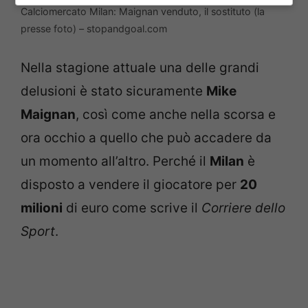
Calciomercato Milan: Maignan venduto, il sostituto (la
presse foto) – stopandgoal.com
Nella stagione attuale una delle grandi
delusioni è stato sicuramente
Mike
Maignan
, così come anche nella scorsa e
ora occhio a quello che può accadere da
un momento all’altro. Perché il
Milan
è
disposto a vendere il giocatore per
20
milioni
di euro come scrive il
Corriere dello
Sport
.