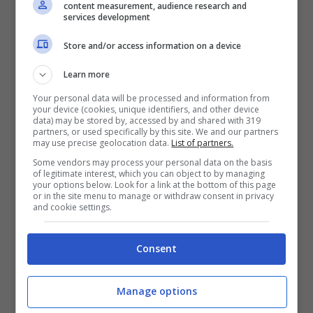
casa
Milan
con la società che fa sul serio e
content measurement, audience research and
services development
pensa di tagliare fuori dal prossimo
Store and/or access information on a device
progetto che partirà in estate anche
giocatori che sono stati punti di riferimento
Learn more
fino a questo momento.
Your personal data will be processed and information from
your device (cookies, unique identifiers, and other device
data) may be stored by, accessed by and shared with 319
partners, or used specifically by this site. We and our partners
may use precise geolocation data.
List of partners.
Some vendors may process your personal data on the basis
of legitimate interest, which you can object to by managing
your options below. Look for a link at the bottom of this page
or in the site menu to manage or withdraw consent in privacy
and cookie settings.
Consent
Manage options