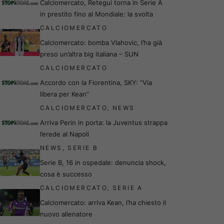
Calciomercato, Retegui torna in Serie A
in prestito fino al Mondiale: la svolta
CALCIOMERCATO
Calciomercato: bomba Vlahovic, l’ha già
preso un’altra big italiana – SUN
CALCIOMERCATO
Accordo con la Fiorentina, SKY: “Via
libera per Kean”
CALCIOMERCATO
,
NEWS
Arriva Perin in porta: la Juventus strappa
l’erede al Napoli
NEWS
,
SERIE B
Serie B, 16 in ospedale: denuncia shock,
cosa è successo
CALCIOMERCATO
,
SERIE A
Calciomercato: arriva Kean, l’ha chiesto il
nuovo allenatore