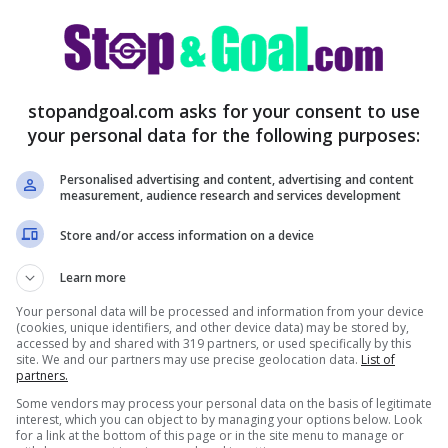
 un momento estremamente complicato:
l’ex
riportato ustioni dopo un
stopandgoal.com asks for your consent to use
your personal data for the following purposes:
Personalised advertising and content, advertising and content
measurement, audience research and services development
Store and/or access information on a device
Learn more
Your personal data will be processed and information from your device
(cookies, unique identifiers, and other device data) may be stored by,
accessed by and shared with 319 partners, or used specifically by this
site. We and our partners may use precise geolocation data.
List of
partners.
Some vendors may process your personal data on the basis of legitimate
interest, which you can object to by managing your options below. Look
for a link at the bottom of this page or in the site menu to manage or