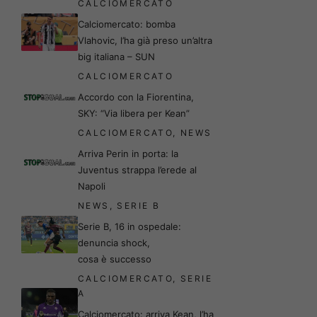
CALCIOMERCATO
Calciomercato: bomba
Vlahovic, l’ha già preso un’altra
big italiana – SUN
CALCIOMERCATO
Accordo con la Fiorentina,
SKY: “Via libera per Kean”
CALCIOMERCATO
,
NEWS
Arriva Perin in porta: la
Juventus strappa l’erede al
Napoli
NEWS
,
SERIE B
Serie B, 16 in ospedale:
denuncia shock,
cosa è successo
CALCIOMERCATO
,
SERIE
A
Calciomercato: arriva Kean, l’ha