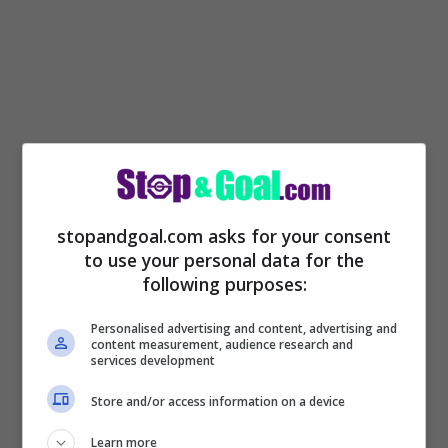
Fonseca ha ufficialmente annunciato la
separazione di Alexandre Lacazette dal
stopandgoal.com asks for your consent
Lione
. Il calciatore francese, che piace ai
to use your personal data for the
club della Saudi Pro League, ma che
following purposes:
potrebbe fare al caso di alcuni club italiani,
Personalised advertising and content, advertising and
saluta così ufficialmente il club nel quale
content measurement, audience research and
services development
ha giocato per 390 partite, trovando la
Store and/or access information on a device
bellezza di 199 gol e 55 assist fino a
questo momento. Considerando le cifre e
Learn more