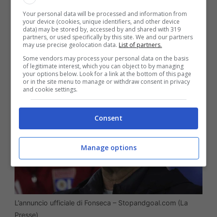
gli anni che ha ancora avanti come bomber
Your personal data will be processed and information from
your device (cookies, unique identifiers, and other device
che può dire la sua,
in Serie A sarebbe
data) may be stored by, accessed by and shared with 319
partners, or used specifically by this site. We and our partners
may use precise geolocation data.
List of partners.
un’occasione anche per i top club.
Some vendors may process your personal data on the basis
of legitimate interest, which you can object to by managing
your options below. Look for a link at the bottom of this page
or in the site menu to manage or withdraw consent in privacy
and cookie settings.
Consent
Manage options
L’annuncio ufficiale di Fonseca – Stopandgoal.com (La
Presse)