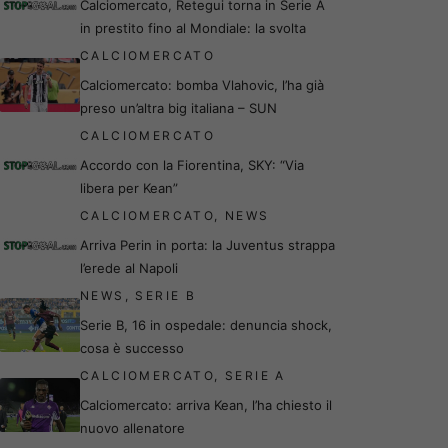
Calciomercato, Retegui torna in Serie A
in prestito fino al Mondiale: la svolta
CALCIOMERCATO
Calciomercato: bomba Vlahovic, l’ha già
preso un’altra big italiana – SUN
CALCIOMERCATO
Accordo con la Fiorentina, SKY: “Via
libera per Kean”
CALCIOMERCATO
,
NEWS
Arriva Perin in porta: la Juventus strappa
l’erede al Napoli
NEWS
,
SERIE B
Serie B, 16 in ospedale: denuncia shock,
cosa è successo
CALCIOMERCATO
,
SERIE A
Calciomercato: arriva Kean, l’ha chiesto il
nuovo allenatore