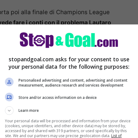
orta poi alla finale di Champions League
 vede fare i conti con il problema Lautaro
ili formazioni in vista del week-end si rivede
otizzabile tra i titolari, considerando il ruolo
endere, che ricopre lo svizzero. Ma poi ci
stopandgoal.com asks for your consent to use
your personal data for the following purposes:
Personalised advertising and content, advertising and content
 giocatori che tornerebbero titolari al loro
measurement, audience research and services development
no da valutare gli altri giocatori
. Davanti
Store and/or access information on a device
huram, ma con
Lautaro Martinez ancora out
.
Learn more
he stringerebbero i denti, sul
Toro
la situazione
Your personal data will be processed and information from your device
(cookies, unique identifiers, and other device data) may be stored by,
accessed by and shared with 319 partners, or used specifically by this
site. We and our partners may use precise geolocation data.
List of