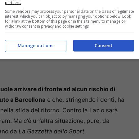
partners.
Some vendors may process your personal data on the basis of legitimate
interest, which you can object to by managing your options below. Look
for a link at the bottom of this page or in the site menu to manage or
withdraw consent in privacy and cookie settings.
Manage options
Consent
ole arrivare di fronte ad alcun rischio di
vuto a Barcellona
e che, stringendo i denti, ha
lla sfida del ritorno. Contro la Lazio sarà
am. Ma c’è un’altra situazione, pure, da
lano da
La Gazzetta dello Sport
.