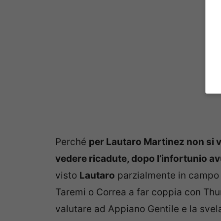
Perché
per Lautaro Martinez non si vu
vedere ricadute, dopo l’infortunio a
visto
Lautaro
parzialmente in campo ne
Taremi o Correa a far coppia con Thur
valutare ad Appiano Gentile e la sve