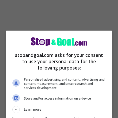
Oltre a Riccardo Orsolini del Bologna
, che
piace molto alla dirigenza, nelle ultime ore
stopandgoal.com asks for your consent
ci sono stati dei contatti con l’esterno
to use your personal data for the
inglese che ha tutte le carte in regola per
following purposes:
fare la differenza in Serie A.
Personalised advertising and content, advertising and
content measurement, audience research and
services development
Reduce da una stagione super con la
maglia del Marsiglia,
la valutazione dell’ex
Store and/or access information on a device
Manchester United è cresciuta a
Learn more
dismisura.
Ecco perché non sarà