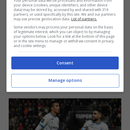
Your personal data will be processed and information from
your device (cookies, unique identifiers, and other device
semplicissimo strapparlo al club francese,
data) may be stored by, accessed by and shared with 319
partners, or used specifically by this site. We and our partners
che la prossima stagione parteciperà
may use precise geolocation data.
List of partners.
anche alla Champions League.
Some vendors may process your personal data on the basis
of legitimate interest, which you can object to by managing
your options below. Look for a link at the bottom of this page
or in the site menu to manage or withdraw consent in privacy
Intanto, secondo le ultime notizie di
and cookie settings.
mercato, pare che alcuni emissari azzurri
Consent
abbiano sondato la disponibilità del
ragazzo per mettere a segno
un grande
Manage options
colpo e portare a Napoli Greenwood.