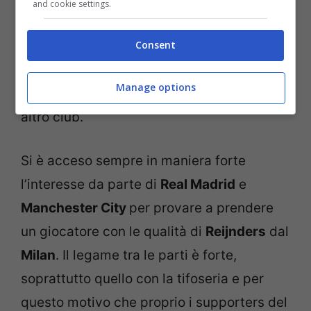
and cookie settings.
settimane, dopo una stagione ad avere i
migliori talenti sott’osservazione, c’è ora la
Consent
possibilità concreta che il
Milan possa
Manage options
chiudere la cessione di
Reijnders
ad un
altro club.
Si è acceso sempre in maniera forte
l’interesse da parte di
Real Madrid
e
Manchester City
per provare a prendere
un giocatore con le qualità di
Reijnders
dal
Milan
. Il legame tra le parti è forte,
soprattutto quello con la tifoseria e per
questo motivo che proprio i supporters del