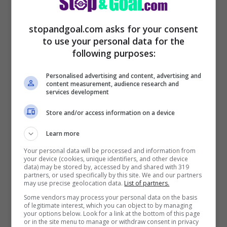
stopandgoal.com asks for your consent
to use your personal data for the
following purposes:
Il
Milan
ha già mostrato in più occasioni
Personalised advertising and content, advertising and
content measurement, audience research and
che nessun giocatore è incedibile o
services development
impossibile da sostituire, anzi. Ora il club
Store and/or access information on a device
rossonero è pronto a darne l’ennesima
Learn more
dimostrazione, al giusto prezzo tutti sono
Your personal data will be processed and information from
cedibili e allora occhio a quello che può
your device (cookies, unique identifiers, and other device
data) may be stored by, accessed by and shared with 319
partners, or used specifically by this site. We and our partners
accadere a
Reijnders
.
may use precise geolocation data.
List of partners.
Some vendors may process your personal data on the basis
of legitimate interest, which you can object to by managing
Sono diversi i club che hanno messo il
your options below. Look for a link at the bottom of this page
or in the site menu to manage or withdraw consent in privacy
talento nel mirino perché proprio in queste