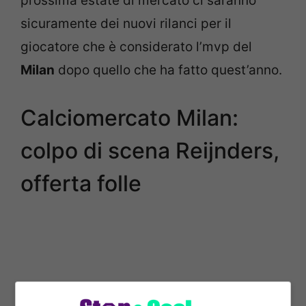
prossima estate di mercato ci saranno
sicuramente dei nuovi rilanci per il
giocatore che è considerato l’mvp del
Milan
dopo quello che ha fatto quest’anno.
Calciomercato Milan:
colpo di scena
Reijnders,
offerta folle