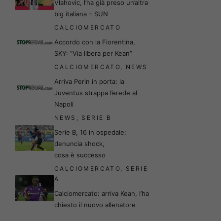
Vlahovic, l’ha già preso un’altra
big italiana – SUN
CALCIOMERCATO
Accordo con la Fiorentina,
SKY: “Via libera per Kean”
CALCIOMERCATO
,
NEWS
Arriva Perin in porta: la
Juventus strappa l’erede al
Napoli
NEWS
,
SERIE B
Serie B, 16 in ospedale:
denuncia shock,
cosa è successo
CALCIOMERCATO
,
SERIE
A
Calciomercato: arriva Kean, l’ha
chiesto il nuovo allenatore