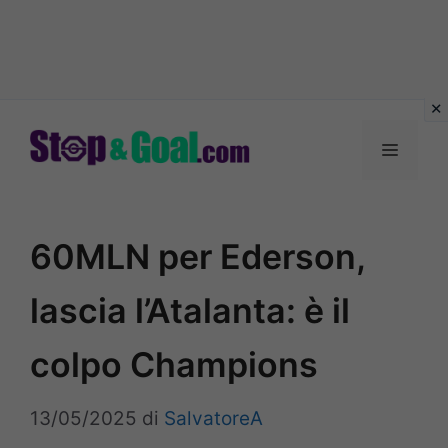
Vai
al
Menu
contenuto
60MLN per Ederson,
lascia l’Atalanta: è il
colpo Champions
13/05/2025
di
SalvatoreA