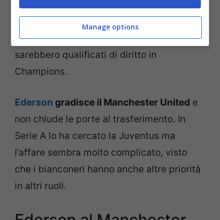
ma per il prossimo anno potrebbero dover
allestire una rosa da Champions League,
Manage options
visto che con la vittoria dell’Europa League
sarebbero qualificati di diritto in
Champions.
Ederson
gradisce il Manchester United
e
non chiude le porte al trasferimento. In
Serie A lo ha cercato la Juventus ma
l’affare sembra molto complicato, visto
che i bianconeri hanno anche altre priorità
in altri ruoli.
Ederson al Manchester