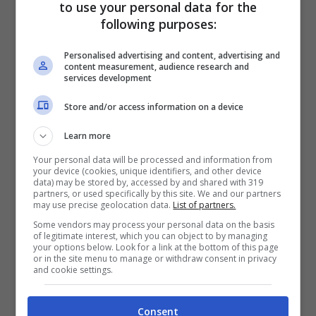
to use your personal data for the
largo tra i top club italiani ed europei che
following purposes:
sono alla ricerca di profili nuovi e di
Personalised advertising and content, advertising and
altissimo livello, proprio come il brasiliano.
content measurement, audience research and
services development
È stato una delle colonne portanti
Store and/or access information on a device
dell’Atalanta di Gian Piero
Gasperini,
unendo tanta qualità e tanta quantità e per
Learn more
questo è tra i migliori della
Serie A
e nel
Your personal data will be processed and information from
your device (cookies, unique identifiers, and other device
mirino dei top club.
data) may be stored by, accessed by and shared with 319
partners, or used specifically by this site. We and our partners
may use precise geolocation data.
List of partners.
Secondo quanto riferisce
Some vendors may process your personal data on the basis
Alfredo Pedullà,
of legitimate interest, which you can object to by managing
your options below. Look for a link at the bottom of this page
il Manchester United è tornato a fare sul
or in the site menu to manage or withdraw consent in privacy
and cookie settings.
serio per Ederson dell’Atalanta.
I Red
Devils sono in fase di ricostruzione totale
Consent