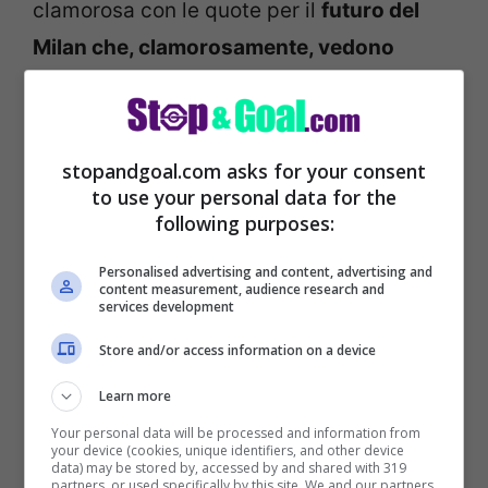
clamorosa con le quote per il
futuro del
Milan che, clamorosamente, vedono
inserito il nome di Lele Adani come
potenziale nuovo allenatore rossonero.
Tra i meno possibili, è chiaro, ma non
stopandgoal.com asks for your consent
impossibile
. A riportare la notizia sulle
to use your personal data for the
following purposes:
quote è
TMW
, con
il nome di Adani tra gli
allenatori.
Pagato 1000 volte la giocata –
Personalised advertising and content, advertising and
content measurement, audience research and
nel senso che scommettendo un euro se
services development
ne vincerebbero proprio 1000 -, Lele
Adani
Store and/or access information on a device
è “giocabile” come scommessa per chi
Learn more
vorrà provare a “sbancare”, qualora
Your personal data will be processed and information from
your device (cookies, unique identifiers, and other device
dovesse rendersi concreta
la clamorosa
data) may be stored by, accessed by and shared with 319
partners, or used specifically by this site. We and our partners