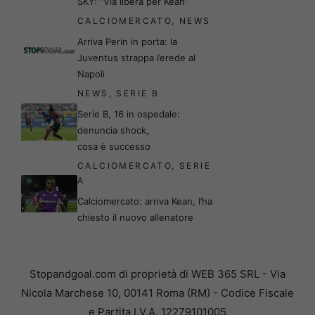
SKY: “Via libera per Kean”
CALCIOMERCATO
,
NEWS
Arriva Perin in porta: la
Juventus strappa l’erede al
Napoli
NEWS
,
SERIE B
Serie B, 16 in ospedale:
denuncia shock,
cosa è successo
CALCIOMERCATO
,
SERIE
A
Calciomercato: arriva Kean, l’ha
chiesto il nuovo allenatore
Stopandgoal.com di proprietà di WEB 365 SRL - Via
Nicola Marchese 10, 00141 Roma (RM) - Codice Fiscale
e Partita I.V.A. 12279101005