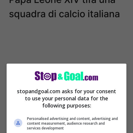
squadra di calcio italiana
stopandgoal.com asks for your consent
to use your personal data for the
following purposes:
Ci sono degli sviluppi molto importanti che
Personalised advertising and content, advertising and
arrivano e che riguardano proprio quello
content measurement, audience research and
services development
che sembra essere stato il messaggio da