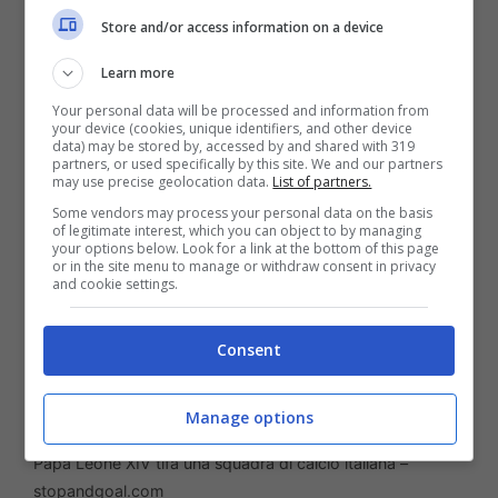
parte del nuovo
Papa Prevost Leone XIV
Store and/or access information on a device
che ora fa sognare i tifosi della squadra di
Learn more
calcio italiana.
Your personal data will be processed and information from
your device (cookies, unique identifiers, and other device
data) may be stored by, accessed by and shared with 319
partners, or used specifically by this site. We and our partners
may use precise geolocation data.
List of partners.
Some vendors may process your personal data on the basis
of legitimate interest, which you can object to by managing
your options below. Look for a link at the bottom of this page
or in the site menu to manage or withdraw consent in privacy
and cookie settings.
Consent
Manage options
Papa Leone XIV tifa una squadra di calcio italiana –
stopandgoal.com