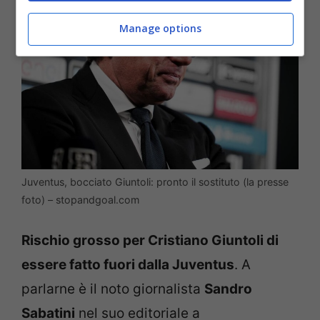
Manage options
Juventus, bocciato Giuntoli: pronto il sostituto (la presse
foto) – stopandgoal.com
Rischio grosso per Cristiano Giuntoli di
essere fatto fuori dalla Juventus
. A
parlarne è il noto giornalista
Sandro
Sabatini
nel suo editoriale a