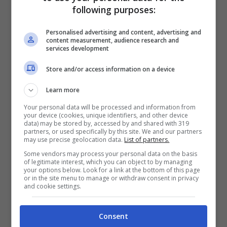
following purposes:
Personalised advertising and content, advertising and
content measurement, audience research and
services development
Store and/or access information on a device
Arrivano delle novità che riguardano quella
che può essere la decisione della
Learn more
Juventus
che rischia grosso e pensa allora
Your personal data will be processed and information from
your device (cookies, unique identifiers, and other device
di dare una sterzata al progetto. Possibile
data) may be stored by, accessed by and shared with 319
partners, or used specifically by this site. We and our partners
rivoluzione interna che può portare anche
may use precise geolocation data.
List of partners.
Some vendors may process your personal data on the basis
all’
addio di Cristiano Giuntoli dal ruolo di
of legitimate interest, which you can object to by managing
your options below. Look for a link at the bottom of this page
direttore sportivo
, con la società pronta
or in the site menu to manage or withdraw consent in privacy
and cookie settings.
ad investire su un nuovo profilo.
Consent