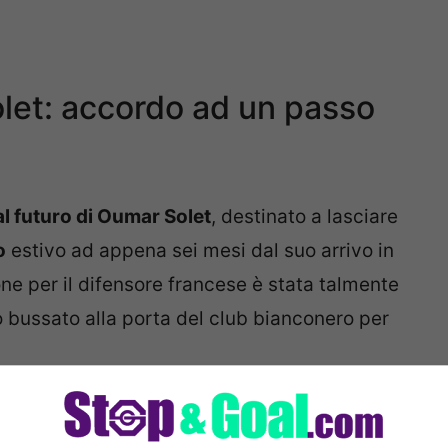
olet: accordo ad un passo
al futuro di Oumar Solet
, destinato a lasciare
o
estivo ad appena sei mesi dal suo arrivo in
one per il difensore francese è stata talmente
 bussato alla porta del club bianconero per
sembrata essere quella più decisa, la più