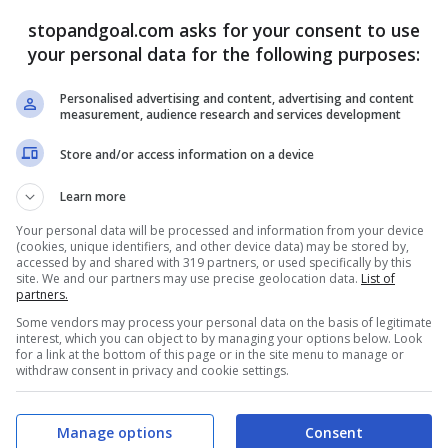
nche il fatto che ad oggi è la principale
stopandgoal.com asks for your consent to use
amente
da qui al prossimo giugno tante cose
your personal data for the following purposes:
la volontà del calciatore stesso, che comunque
Personalised advertising and content, advertising and content
hiare in merito al suo futuro, che a
measurement, audience research and services development
orso di queste settimane,
sarà ancora in Serie
Store and/or access information on a device
Learn more
Your personal data will be processed and information from your device
(cookies, unique identifiers, and other device data) may be stored by,
accessed by and shared with 319 partners, or used specifically by this
site. We and our partners may use precise geolocation data.
List of
partners.
Some vendors may process your personal data on the basis of legitimate
interest, which you can object to by managing your options below. Look
for a link at the bottom of this page or in the site menu to manage or
withdraw consent in privacy and cookie settings.
Manage options
Consent