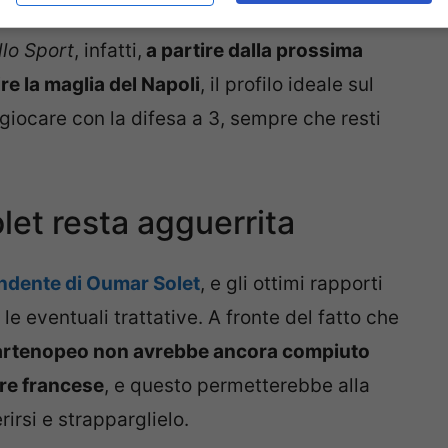
llo Sport
, infatti,
a partire dalla prossima
e la maglia del Napoli
, il profilo ideale sul
giocare con la difesa a 3, sempre che resti
let resta agguerrita
tendente di Oumar Solet
, e gli ottimi rapporti
le eventuali trattative. A fronte del fatto che
partenopeo non avrebbe ancora compiuto
ore francese
, e questo permetterebbe alla
irsi e strapparglielo.