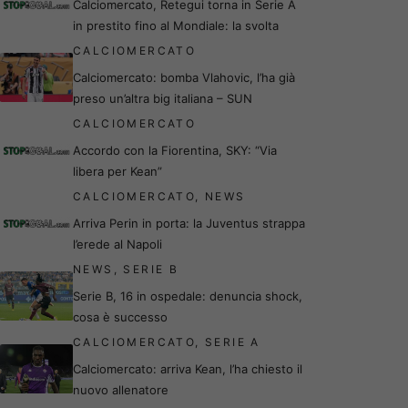
Calciomercato, Retegui torna in Serie A
in prestito fino al Mondiale: la svolta
CALCIOMERCATO
Calciomercato: bomba Vlahovic, l’ha già
preso un’altra big italiana – SUN
CALCIOMERCATO
Accordo con la Fiorentina, SKY: “Via
libera per Kean”
CALCIOMERCATO
,
NEWS
Arriva Perin in porta: la Juventus strappa
l’erede al Napoli
NEWS
,
SERIE B
Serie B, 16 in ospedale: denuncia shock,
cosa è successo
CALCIOMERCATO
,
SERIE A
Calciomercato: arriva Kean, l’ha chiesto il
nuovo allenatore