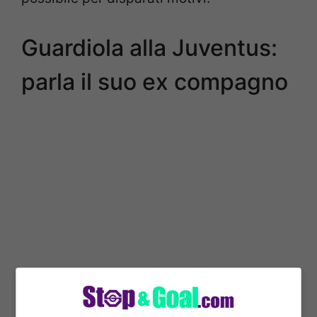
Guardiola alla Juventus:
parla il suo ex compagno
Il nome di Guardiola è spesso accostato