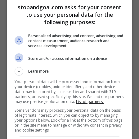
stopandgoal.com asks for your consent
alla panchina della Juventus.
Ogni volta
to use your personal data for the
che c’è un’incertezza sulla nuova stagione
following purposes:
della Juve e su chi sarà il nuovo allenatore,
Personalised advertising and content, advertising and
l’attuale allenatore del Manchester City è
content measurement, audience research and
services development
sempre in cima alla lista dei papabili
Store and/or access information on a device
tecnici bianconeri.
Learn more
“Vedo Guardiola allenare ovunque lui
Your personal data will be processed and information from
your device (cookies, unique identifiers, and other device
voglia, perché è un allenatore che può
data) may be stored by, accessed by and shared with 319
partners, or used specifically by this site. We and our partners
allenare qualsiasi squadra del mondo con
may use precise geolocation data.
List of partners.
Some vendors may process your personal data on the basis
successo”,
ha detto lo storico ex
of legitimate interest, which you can object to by managing
your options below. Look for a link at the bottom of this page
compagno di squadra di
Pep
Guard
i
ola,
or in the site menu to manage or withdraw consent in privacy
and cookie settings.
Oscar Garcia.
“Anche la Juventus può