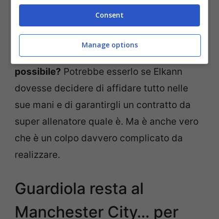
allenare, ovviamente”
, ha poi concluso l’ex
Consent
calciatore.
Manage options
Guardiola
alla Juventus è un colpo
possibile?
Potrebbe esserlo se Elkann
dovesse decidere di affidare tutto nelle
sue mani e di garantirgli un contratto da
super allenatore quale è. Ma è anche vero
che è un colpo davvero complicato da
realizzare.
Guardiola resta al
Manchester City… per