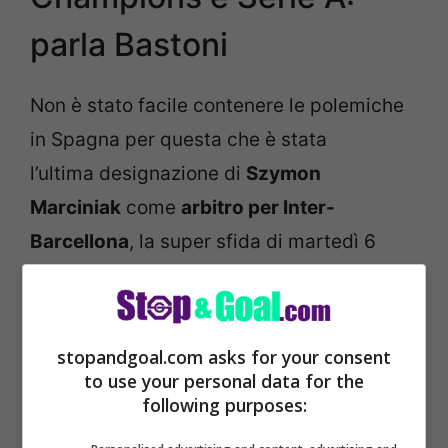
parla Bastoni
Non è stato facile contenere le polemiche
in Spagna per questa che è stata
l’ultima designazione di
Szymon
Marciniak
come
arbitro per Inter-
Barcellona
, la super sfida di martedì 6
maggio che vale la semifinale di ritorno di
Champions League
per chi passerà poi in
finale.
stopandgoal.com asks for your consent
to use your personal data for the
following purposes: