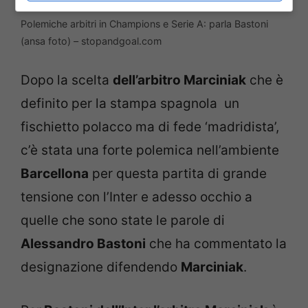
Polemiche arbitri in Champions e Serie A: parla Bastoni
(ansa foto) – stopandgoal.com
Dopo la scelta
dell’arbitro Marciniak
che è
definito per la stampa spagnola un
fischietto polacco ma di fede ‘madridista’,
c’è stata una forte polemica nell’ambiente
Barcellona
per questa partita di grande
tensione con l’Inter e adesso occhio a
quelle che sono state le parole di
Alessandro Bastoni
che ha commentato la
designazione difendendo
Marciniak
.